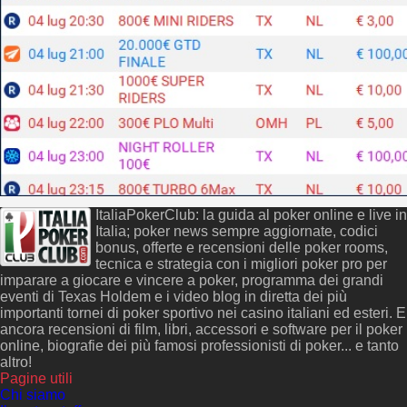
ItaliaPokerClub: la guida al poker online e live in
Italia; poker news sempre aggiornate, codici
bonus, offerte e recensioni delle poker rooms,
tecnica e strategia con i migliori poker pro per
imparare a giocare e vincere a poker, programma dei grandi
eventi di Texas Holdem e i video blog in diretta dei più
importanti tornei di poker sportivo nei casino italiani ed esteri. E
ancora recensioni di film, libri, accessori e software per il poker
online, biografie dei più famosi professionisti di poker... e tanto
altro!
Pagine utili
Chi siamo