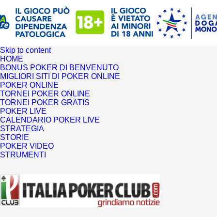
Skip to content
HOME
BONUS POKER DI BENVENUTO
MIGLIORI SITI DI POKER ONLINE
POKER ONLINE
TORNEI POKER ONLINE
TORNEI POKER GRATIS
POKER LIVE
CALENDARIO POKER LIVE
STRATEGIA
STORIE
POKER VIDEO
STRUMENTI