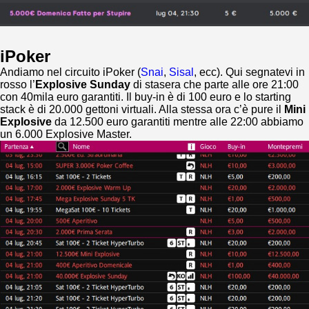
iPoker
Andiamo nel circuito iPoker (
Snai
,
Sisal
, ecc). Qui segnatevi in
rosso l’
Explosive Sunday
di stasera che parte alle ore 21:00
con 40mila euro garantiti. Il buy-in è di 100 euro e lo starting
stack è di 20.000 gettoni virtuali. Alla stessa ora c’è pure il
Mini
Explosive
da 12.500 euro garantiti mentre alle 22:00 abbiamo
un 6.000 Explosive Master.