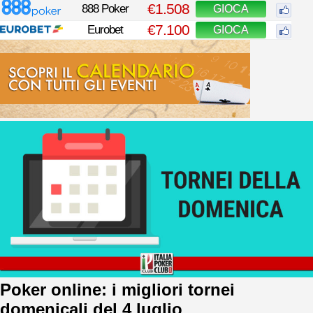
€1.508
888 Poker
GIOCA
€7.100
Eurobet
GIOCA
Poker online: i migliori tornei
domenicali del 4 luglio