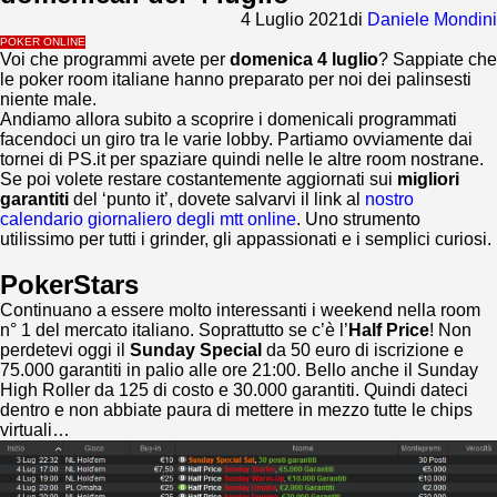
4 Luglio 2021
di
Daniele Mondini
POKER ONLINE
Voi che programmi avete per
domenica 4 luglio
? Sappiate che
le poker room italiane hanno preparato per noi dei palinsesti
niente male.
Andiamo allora subito a scoprire i domenicali programmati
facendoci un giro tra le varie lobby. Partiamo ovviamente dai
tornei di PS.it per spaziare quindi nelle le altre room nostrane.
Se poi volete restare costantemente aggiornati sui
migliori
garantiti
del ‘punto it’, dovete salvarvi il link al
nostro
calendario giornaliero degli mtt online
. Uno strumento
utilissimo per tutti i grinder, gli appassionati e i semplici curiosi.
PokerStars
Continuano a essere molto interessanti i weekend nella room
n° 1 del mercato italiano. Soprattutto se c’è l’
Half Price
! Non
perdetevi oggi il
Sunday Special
da 50 euro di iscrizione e
75.000 garantiti in palio alle ore 21:00. Bello anche il Sunday
High Roller da 125 di costo e 30.000 garantiti. Quindi dateci
dentro e non abbiate paura di mettere in mezzo tutte le chips
virtuali…