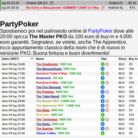
PartyPoker
Spostiamoci poi nel palinsesto online di
PartyPoker
dove alle
20:00 spicca
The Master PKO
da 100 euro di buy-in e 4.000
euro garantiti. Segnatevi, se volete, anche The Apprentice,
ricco appuntamento classico della room che è di nuovo in
versione PKO. Buona fortuna e buon divertimento!