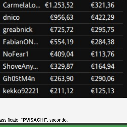
assificato,
“PVISACHI”,
secondo.