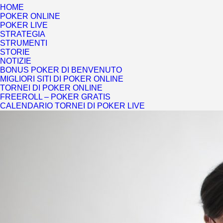
HOME
POKER ONLINE
POKER LIVE
STRATEGIA
STRUMENTI
STORIE
NOTIZIE
BONUS POKER DI BENVENUTO
MIGLIORI SITI DI POKER ONLINE
TORNEI DI POKER ONLINE
FREEROLL – POKER GRATIS
CALENDARIO TORNEI DI POKER LIVE