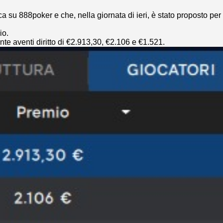
ca su 888poker e che, nella giornata di ieri, è stato proposto per
io.
te aventi diritto di €2.913,30, €2.106 e €1.521.