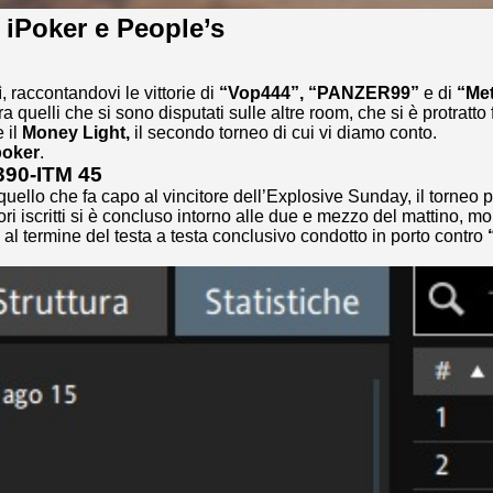
iPoker e People’s
 raccontandovi le vittorie di
“Vop444”, “PANZER99”
e di
“Met
ra quelli che si sono disputati sulle altre room, che si è protratt
 il
Money Light,
il secondo torneo di cui vi diamo conto.
poker
.
90-ITM 45
ello che fa capo al vincitore dell’Explosive Sunday, il torneo 
ri iscritti si è concluso intorno alle due e mezzo del mattino, m
al termine del testa a testa conclusivo condotto in porto contro