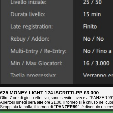
€25 MONEY LIGHT 124 ISCRITTI-PP €3.000
Oltre 7 ore di gioco effettivo, sono servite invece a “PANZER99
Apertosi lunedì sera alle ore 21,00, il torneo si è chiuso nel cuor
Scoppiata la bolla, il torneo di
“PANZER99”,
è divenuto un cres