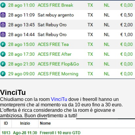
VinciTu
Chiudiamo con la room
VinciTu
dove i freeroll hanno un
montepremi che al momento va da 10 euro fino a 30 euro.
L’offerta è ricca considerando che la room è giovane e
ambiziosa. Buon divertimento a tutti!