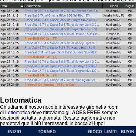
Lottomatica
Chiudiamo il nostro ricco e interessante giro nella room
di
Lottomatica
dove ritroviamo gli
ACES FREE
sempre
distribuiti su tutta la giornata. Restate aggiornati e non
perdetevi quelli più interessanti. In bocca al lupo!