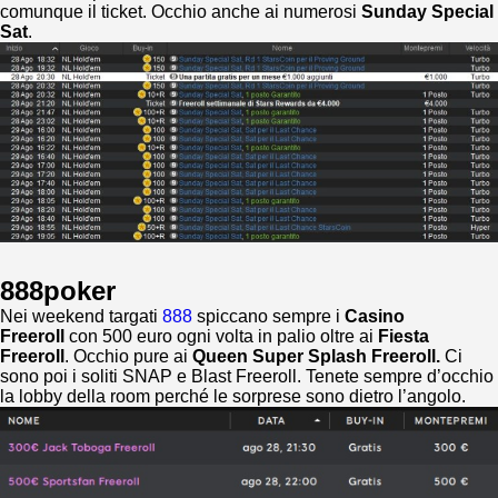
comunque il ticket. Occhio anche ai numerosi
Sunday Special
Sat
.
888poker
Nei weekend targati
888
spiccano sempre i
Casino
Freeroll
con 500 euro ogni volta in palio oltre ai
Fiesta
Freeroll
. Occhio pure ai
Queen Super Splash Freeroll.
Ci
sono poi i soliti SNAP e Blast Freeroll. Tenete sempre d’occhio
la lobby della room perché le sorprese sono dietro l’angolo.