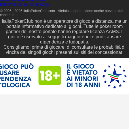
Informativa sulla privacy
© 2005 - 2026 ItaliaPokerClub.com - Vietata la riproduzione anche parziale dei
contenuti
ItaliaPokerClub non è un operatore di gioco a distanza, ma un
portale informativo dedicato ai giochi. Tutte le poker room
partner del nostro portale hanno regolare licenza AAMS. Il
gioco è riservato ai soggetti maggiorenni e può causare
dipendenza e ludopatia.
Consigliamo, prima di giocare, di consultare le probabilità di
vincita dei singoli giochi presenti sui siti dei concessionari