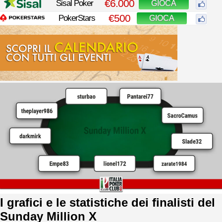
€6.000
Sisal Poker
GIOCA
€500
PokerStars
GIOCA
I grafici e le statistiche dei finalisti del
Sunday Million X