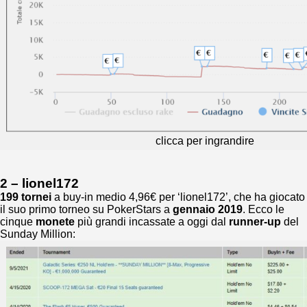
clicca per ingrandire
2 – lionel172
199 tornei
a buy-in medio 4,96€ per ‘lionel172’, che ha giocato
il suo primo torneo su PokerStars a
gennaio 2019
. Ecco le
cinque
monete
più grandi incassate a oggi dal
runner-up
del
Sunday Million: