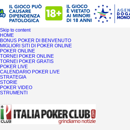
Skip to content
HOME
BONUS POKER DI BENVENUTO
MIGLIORI SITI DI POKER ONLINE
POKER ONLINE
TORNEI POKER ONLINE
TORNEI POKER GRATIS
POKER LIVE
CALENDARIO POKER LIVE
STRATEGIA
STORIE
POKER VIDEO
STRUMENTI