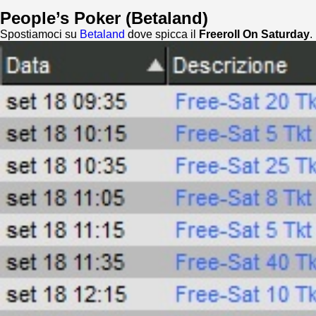
People’s Poker (Betaland)
Spostiamoci su
Betaland
dove spicca il
Freeroll On Saturday
.