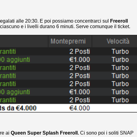
regalati alle 20:30. E poi possiamo concentrarci sul
Freeroll
ciascuno e i livelli durano 6 minuti. Serve comunque il ticket.
re ai
Queen Super Splash Freeroll.
Ci sono poi i soliti SNAP