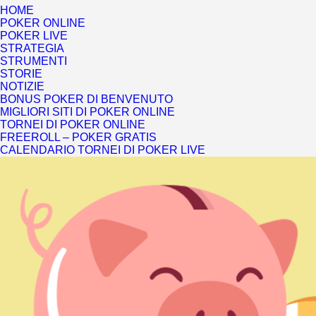
HOME
POKER ONLINE
POKER LIVE
STRATEGIA
STRUMENTI
STORIE
NOTIZIE
BONUS POKER DI BENVENUTO
MIGLIORI SITI DI POKER ONLINE
TORNEI DI POKER ONLINE
FREEROLL – POKER GRATIS
CALENDARIO TORNEI DI POKER LIVE