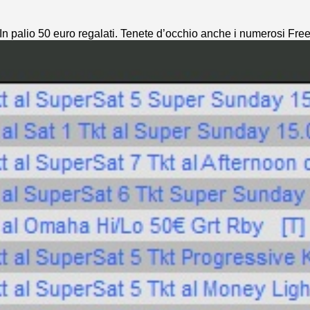
 In palio 50 euro regalati. Tenete d’occhio anche i numerosi Free-