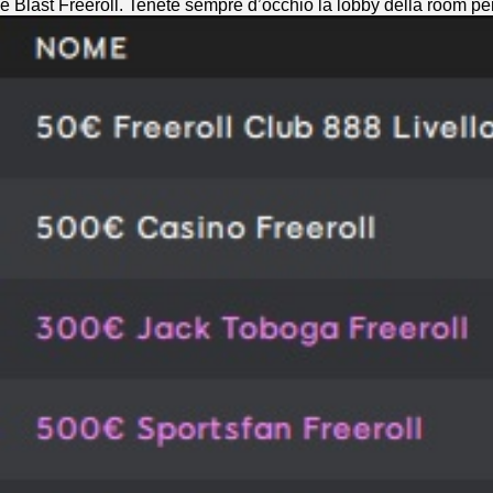
e Blast Freeroll. Tenete sempre d’occhio la lobby della room pe