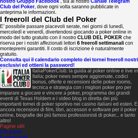
nostro Gruppo Facebook
, sia al nostro
Canale Telegram
Club del Poker
, dove ogni volta saranno pubblicate in
anteprima le informazioni.
I freeroll del Club del Poker
E’ possibile passare piacevoli serate, nei giorni di lunedì,
mercoledì e venerdì, divertendosi giocando a poker online in
modo del tutto gratuito con il nostro
CLUB DEL POKER
che
riserva per i nostri affezionati lettori
6 freeroll settimanali
con
montepremi garantiti. Il costo di iscrizione è naturalmente
gratuito.
Consulta qui il calendario completo dei tornei freeroll nostri
esclusivi ed ottieni la password!
ItaliaPokerClub: la guida al poker online e live in
Italia; poker news sempre aggiornate, codici
bonus, offerte e recensioni delle poker rooms,
tecnica e strategia con i migliori poker pro per
imparare a giocare e vincere a poker, programma dei grandi
eventi di Texas Holdem e i video blog in diretta dei più
importanti tornei di poker sportivo nei casino italiani ed esteri. E
ancora recensioni di film, libri, accessori e software per il poker
online, biografie dei più famosi professionisti di poker... e tanto
altro!
Pagine utili
Chi siamo
Il nostro staff