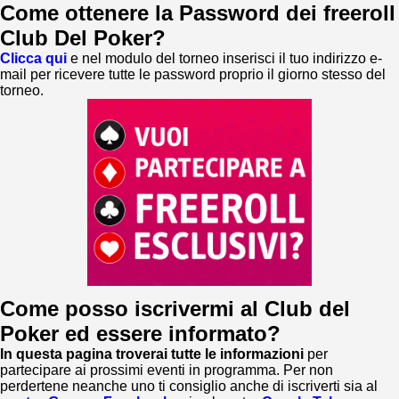
Come ottenere la Password dei freeroll
Club Del Poker?
Clicca qui
e nel modulo del torneo inserisci il tuo indirizzo e-
mail per ricevere tutte le password proprio il giorno stesso del
torneo.
Come posso iscrivermi al Club del
Poker ed essere informato?
In questa pagina troverai tutte le informazioni
per
partecipare ai prossimi eventi in programma. Per non
perdertene neanche uno ti consiglio anche di iscriverti sia al