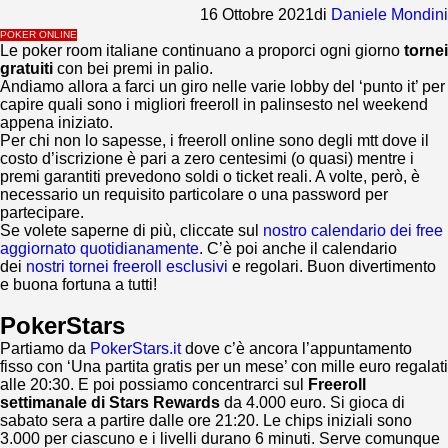
16 Ottobre 2021
di
Daniele Mondini
POKER ONLINE
Le poker room italiane continuano a proporci ogni giorno
tornei
gratuiti
con bei premi in palio.
Andiamo allora a farci un giro nelle varie lobby del ‘punto it’ per
capire quali sono i migliori freeroll in palinsesto nel weekend
appena iniziato.
Per chi non lo sapesse, i freeroll online sono degli mtt dove il
costo d’iscrizione è pari a zero centesimi (o quasi) mentre i
premi garantiti prevedono soldi o ticket reali. A volte, però, è
necessario un requisito particolare o una password per
partecipare.
Se volete saperne di più, cliccate sul
nostro calendario dei free
aggiornato quotidianamente
. C’è poi anche il calendario
dei
nostri tornei freeroll esclusivi
e regolari. Buon divertimento
e buona fortuna a tutti!
PokerStars
Partiamo da
PokerStars.it
dove c’è ancora l’appuntamento
fisso con ‘Una partita gratis per un mese’ con mille euro regalati
alle 20:30. E poi possiamo concentrarci sul
Freeroll
settimanale di Stars Rewards
da 4.000 euro. Si gioca di
sabato sera a partire dalle ore 21:20. Le chips iniziali sono
3.000 per ciascuno e i livelli durano 6 minuti. Serve comunque