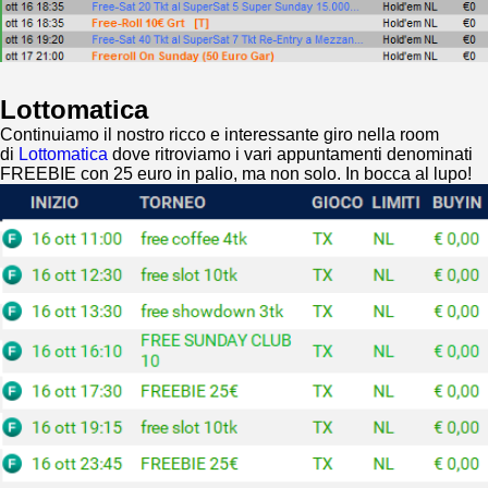
Lottomatica
Continuiamo il nostro ricco e interessante giro nella room
di
Lottomatica
dove ritroviamo i vari appuntamenti denominati
FREEBIE con 25 euro in palio, ma non solo. In bocca al lupo!