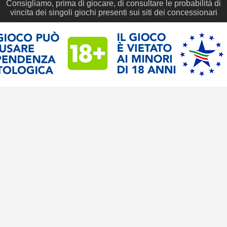
Consigliamo, prima di giocare, di consultare le probabilità di
vincita dei singoli giochi presenti sui siti dei concessionari