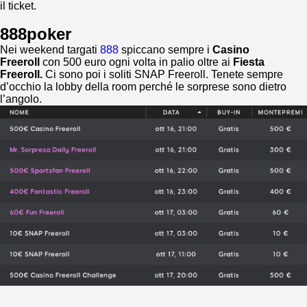
il ticket.
888poker
Nei weekend targati
888
spiccano sempre i
Casino
Freeroll
con 500 euro ogni volta in palio oltre ai
Fiesta
Freeroll
.
Ci sono poi i soliti SNAP Freeroll. Tenete sempre
d’occhio la lobby della room perché le sorprese sono dietro
l’angolo.