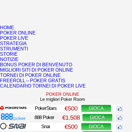
HOME
POKER ONLINE
POKER LIVE
STRATEGIA
STRUMENTI
STORIE
NOTIZIE
BONUS POKER DI BENVENUTO
MIGLIORI SITI DI POKER ONLINE
TORNEI DI POKER ONLINE
FREEROLL – POKER GRATIS
CALENDARIO TORNEI DI POKER LIVE
POKER ONLINE
Le migliori Poker Room
€500
PokerStars
GIOCA
€1.508
888 Poker
GIOCA
€500
Snai
GIOCA