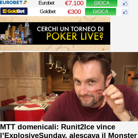
€7.100
Eurobet
GIOCA
€300
Goldbet
GIOCA
MTT domenicali: Runit2Ice vince
l’ExplosiveSunday, alescava il Monster