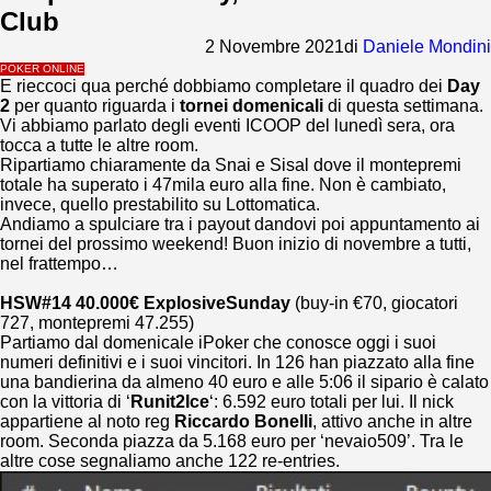
Club
2 Novembre 2021
di
Daniele Mondini
POKER ONLINE
E rieccoci qua perché dobbiamo completare il quadro dei
Day
2
per quanto riguarda i
tornei domenicali
di questa settimana.
Vi abbiamo parlato degli eventi ICOOP del lunedì sera, ora
tocca a tutte le altre room.
Ripartiamo chiaramente da Snai e Sisal dove il montepremi
totale ha superato i 47mila euro alla fine. Non è cambiato,
invece, quello prestabilito su Lottomatica.
Andiamo a spulciare tra i payout dandovi poi appuntamento ai
tornei del prossimo weekend! Buon inizio di novembre a tutti,
nel frattempo…
HSW#14 40.000€ ExplosiveSunday
(buy-in €70, giocatori
727, montepremi 47.255)
Partiamo dal domenicale iPoker che conosce oggi i suoi
numeri definitivi e i suoi vincitori. In 126 han piazzato alla fine
una bandierina da almeno 40 euro e alle 5:06 il sipario è calato
con la vittoria di ‘
Runit2Ice
‘: 6.592 euro totali per lui. Il nick
appartiene al noto reg
Riccardo Bonelli
, attivo anche in altre
room. Seconda piazza da 5.168 euro per ‘nevaio509’. Tra le
altre cose segnaliamo anche 122 re-entries.