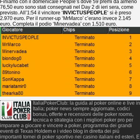
Finiamo con il domenicale People’s dove 59 premi da almeno
76,50 euro sono stati consegnati nel Day 2 di ieri sera, come
previsto. All’1:54 il vincitore ‘
INVICTUSPEOPLE
‘ si è preso
2.970 euro. Per il runner-up ‘MrMarco’ c’erano invece 2.145
euro. Completa il podio ‘Minervadea’ con 1.510 euro.
ItaliaPokerClub: la guida al poker online e live in
Italia; poker news sempre aggiornate, codici
bonus, offerte e recensioni delle poker rooms,
tecnica e strategia con i migliori poker pro per
imparare a giocare e vincere a poker, programma dei grandi
eventi di Texas Holdem e i video blog in diretta dei più
importanti tornei di poker sportivo nei casino italiani ed esteri. E