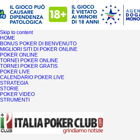
Skip to content
HOME
BONUS POKER DI BENVENUTO
MIGLIORI SITI DI POKER ONLINE
POKER ONLINE
TORNEI POKER ONLINE
TORNEI POKER GRATIS
POKER LIVE
CALENDARIO POKER LIVE
STRATEGIA
STORIE
POKER VIDEO
STRUMENTI