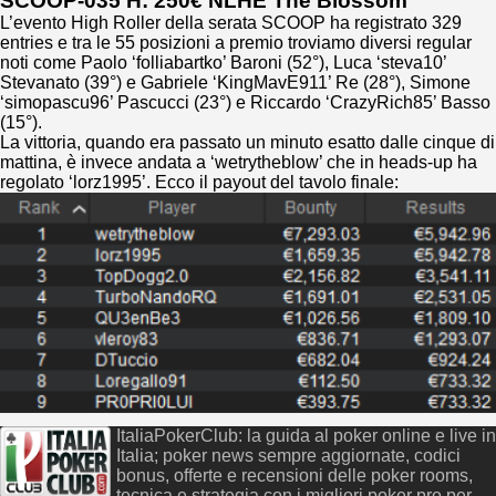
SCOOP-035 H: 250€ NLHE The Blossom
L’evento High Roller della serata SCOOP ha registrato 329
entries e tra le 55 posizioni a premio troviamo diversi regular
noti come Paolo ‘folliabartko’ Baroni (52°), Luca ‘steva10’
Stevanato (39°) e Gabriele ‘KingMavE911’ Re (28°), Simone
‘simopascu96’ Pascucci (23°) e Riccardo ‘CrazyRich85’ Basso
(15°).
La vittoria, quando era passato un minuto esatto dalle cinque di
mattina, è invece andata a ‘wetrytheblow’ che in heads-up ha
regolato ‘lorz1995’. Ecco il payout del tavolo finale:
ItaliaPokerClub: la guida al poker online e live in
Italia; poker news sempre aggiornate, codici
bonus, offerte e recensioni delle poker rooms,
tecnica e strategia con i migliori poker pro per