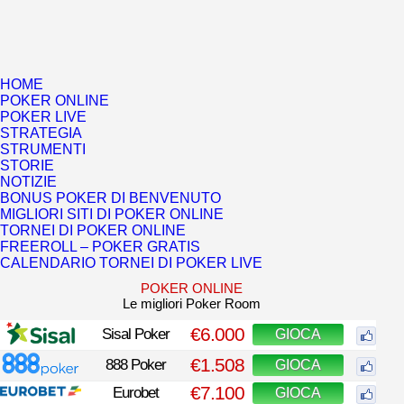
HOME
POKER ONLINE
POKER LIVE
STRATEGIA
STRUMENTI
STORIE
NOTIZIE
BONUS POKER DI BENVENUTO
MIGLIORI SITI DI POKER ONLINE
TORNEI DI POKER ONLINE
FREEROLL – POKER GRATIS
CALENDARIO TORNEI DI POKER LIVE
POKER ONLINE
Le migliori Poker Room
€6.000
Sisal Poker
GIOCA
€1.508
888 Poker
GIOCA
€7.100
Eurobet
GIOCA