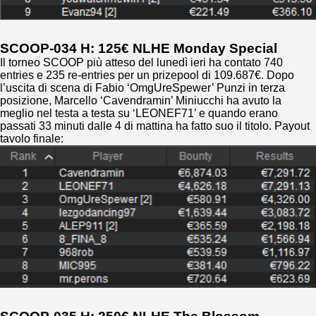
SCOOP-034 H: 125€ NLHE Monday Special
Il torneo SCOOP più atteso del lunedì ieri ha contato 740
entries e 235 re-entries per un prizepool di 109.687€. Dopo
l’uscita di scena di Fabio ‘OmgUreSpewer’ Punzi in terza
posizione, Marcello ‘Cavendramin’ Miniucchi ha avuto la
meglio nel testa a testa su ‘LEONEF71’ e quando erano
passati 33 minuti dalle 4 di mattina ha fatto suo il titolo. Payout
tavolo finale: