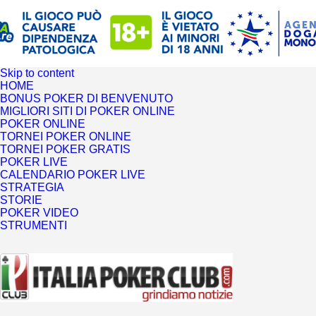
Skip to content
HOME
BONUS POKER DI BENVENUTO
MIGLIORI SITI DI POKER ONLINE
POKER ONLINE
TORNEI POKER ONLINE
TORNEI POKER GRATIS
POKER LIVE
CALENDARIO POKER LIVE
STRATEGIA
STORIE
POKER VIDEO
STRUMENTI