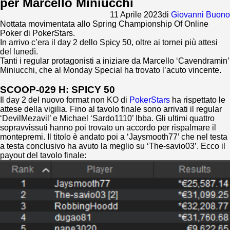
per Marcello Miniucchi
11 Aprile 2023
di
Giovanni Buono
Nottata movimentata allo Spring Championship Of Online
Poker di PokerStars.
In arrivo c’era il day 2 dello Spicy 50, oltre ai tornei più attesi
del lunedì.
Tanti i regular protagonisti a iniziare da Marcello ‘Cavendramin’
Miniucchi, che al Monday Special ha trovato l’acuto vincente.
SCOOP-029 H: SPICY 50
Il day 2 del nuovo format non KO di
PokerStars
ha rispettato le
attese della vigilia. Fino al tavolo finale sono arrivati il regular
‘DevilMezavil’ e Michael ‘Sardo1110’ Ibba. Gli ultimi quattro
sopravvissuti hanno poi trovato un accordo per rispalmare il
montepremi. Il titolo è andato poi a ‘Jaysmooth77’ che nel testa
a testa conclusivo ha avuto la meglio su ‘The-savio03’. Ecco il
payout del tavolo finale: