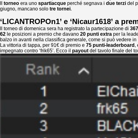
Il
torneo
era uno
spartiacque
perché segnava i
due terzi
del p
giugno, mancano solo
tre tornei
.
‘LICANTROPOn1’ e ‘Nicaur1618’ a pre
Il torneo di domenica sera ha registrato la partecipazione di
367
62
le posizioni a premio che davano
20 punti extra
per la leade
balzo in avanti nella classifica generale, come si può vedere in
La vittoria di tappa, per 91€ di premio e
75 punti-leaderboard
,
impegnato contro ‘frik65’. Ecco il
payout
del tavolo finale del t