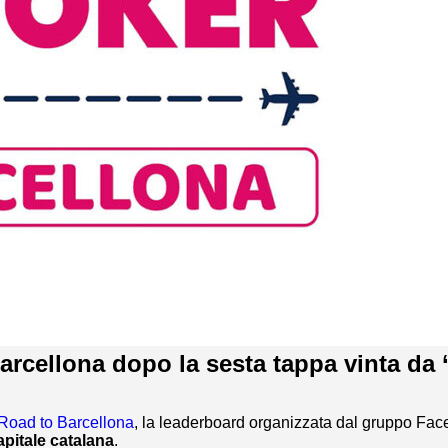
arcellona dopo la sesta tappa vinta da 
Road to Barcellona
, la leaderboard organizzata dal gruppo Fa
apitale catalana
.