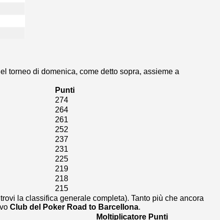
 nel torneo di domenica, come detto sopra, assieme a
Punti
274
264
261
252
237
231
225
219
218
215
trovi la classifica generale completa). Tanto più che ancora
ivo
Club del Poker Road to Barcellona
.
Moltiplicatore Punti