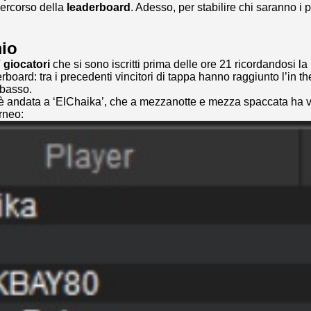
ercorso della
leaderboard
. Adesso, per stabilire chi saranno i 
mio
 giocatori
che si sono iscritti prima delle ore 21 ricordandosi la
rboard: tra i precedenti vincitori di tappa hanno raggiunto l’in 
 basso.
 è andata a ‘ElChaika’, che a mezzanotte e mezza spaccata ha vi
orneo: