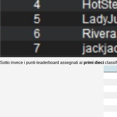
Sotto invece i punti-leaderboard assegnati ai
primi dieci
classif