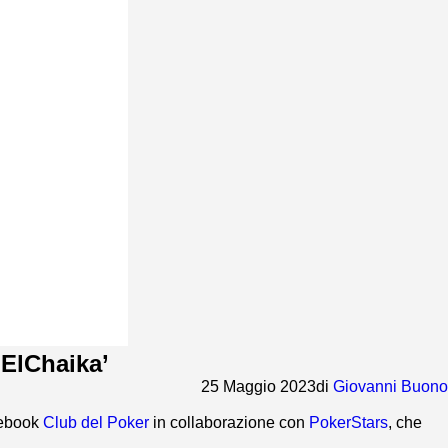
‘ElChaika’
25 Maggio 2023
di
Giovanni Buono
cebook
Club del Poker
in collaborazione con
PokerStars
, che