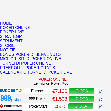
HOME
POKER ONLINE
POKER LIVE
STRATEGIA
STRUMENTI
STORIE
NOTIZIE
BONUS POKER DI BENVENUTO
MIGLIORI SITI DI POKER ONLINE
TORNEI DI POKER ONLINE
FREEROLL – POKER GRATIS
CALENDARIO TORNEI DI POKER LIVE
POKER ONLINE
Le migliori Poker Room
€7.100
Eurobet
GIOCA
€1.508
888 Poker
GIOCA
€500
PokerStars
GIOCA