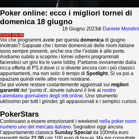
Poker online: ecco i migliori tornei di
domenica 18 giugno
18 Giugno 2023
di
Daniele Mondini
POKER ONLINE
Voi che programmi avete per questa
domenica
di giugno
inoltrato? Sappiate che i tornei domenicali delle room italiane
sono sempre presenti, anche ora che l’estate è alle porte.
Andiamo subito a scoprire i tornei odierni programmati
facendoci un giro tra le varie lobby. Partiamo ovviamente dalla
ricca offerta di PS.it dove ci si diverte ancora con i più classici
appuntamenti, ma non solo: è tempo di
Spotlight
. Si va poi a
spaziare quindi nelle altre room nostrane.
Se poi volete restare costantemente aggiornati sui
migliori
garantiti
del ‘punto it’, dovete salvarvi il link al
nostro
calendario giornaliero degli mtt online
. Uno strumento
utilissimo per tutti i grinder, gli appassionati e i semplici curiosi.
PokerStars
Continuano a essere emozionanti i weekend
nella poker room
numero uno del mercato italiano
. Segnatevi oggi ancora
l’appuntamento classico
Sunday Special
da 100mila euro
garantiti delle
21:00
con 100 euro di buy-in. Ma poi consultate