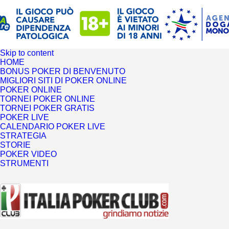
Skip to content
HOME
BONUS POKER DI BENVENUTO
MIGLIORI SITI DI POKER ONLINE
POKER ONLINE
TORNEI POKER ONLINE
TORNEI POKER GRATIS
POKER LIVE
CALENDARIO POKER LIVE
STRATEGIA
STORIE
POKER VIDEO
STRUMENTI