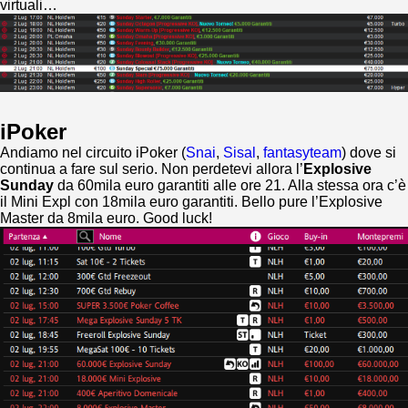
virtuali…
iPoker
Andiamo nel circuito iPoker (
Snai
,
Sisal
,
fantasyteam
) dove si
continua a fare sul serio. Non perdetevi allora l’
Explosive
Sunday
da 60mila euro garantiti alle ore 21. Alla stessa ora c’è
il Mini Expl con 18mila euro garantiti. Bello pure l’Explosive
Master da 8mila euro. Good luck!