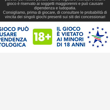
gioco è riservato ai soggetti maggiorenni e può causare
dipendenza e ludopatia.
Consigliamo, prima di giocare, di consultare le probabilità di
vincita dei singoli giochi presenti sui siti dei concessionari