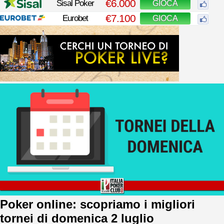
€6.000
Sisal Poker
GIOCA
€7.100
Eurobet
GIOCA
Poker online: scopriamo i migliori
tornei di domenica 2 luglio