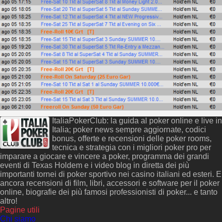
ItaliaPokerClub: la guida al poker online e live in
Italia; poker news sempre aggiornate, codici
bonus, offerte e recensioni delle poker rooms,
tecnica e strategia con i migliori poker pro per
imparare a giocare e vincere a poker, programma dei grandi
eventi di Texas Holdem e i video blog in diretta dei più
importanti tornei di poker sportivo nei casino italiani ed esteri. E
ancora recensioni di film, libri, accessori e software per il poker
online, biografie dei più famosi professionisti di poker... e tanto
altro!
Pagine utili
Chi siamo