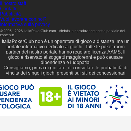
Il nostro staff
Contatti
Pubblicità
Vuoi lavorare con noi?
Informativa sulla privacy
© 2005 - 2026 ItaliaPokerClub.com - Vietata la riproduzione anche parziale dei
contenuti
ItaliaPokerClub non è un operatore di gioco a distanza, ma un
portale informativo dedicato ai giochi. Tutte le poker room
partner del nostro portale hanno regolare licenza AAMS. Il
gioco è riservato ai soggetti maggiorenni e può causare
dipendenza e ludopatia.
Consigliamo, prima di giocare, di consultare le probabilità di
vincita dei singoli giochi presenti sui siti dei concessionari