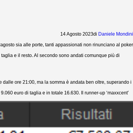
14 Agosto 2023
di
Daniele Mondini
agosto sia alle porte, tanti appassionati non rinunciano al poker
 taglia e il resto. Al secondo sono andati comunque più di
 dalle ore 21:00, ma la somma è andata ben oltre, superando i
i 9.060 euro di taglia e in totale 16.630. Il runner-up ‘maxxcent’