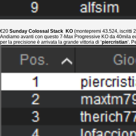
€20
Sunday Colossal Stack KO
(montepremi 43.524, iscritti 
Andiamo avanti con questo 7-Max Progressive KO da 40mila euro g
per la precisione è arrivata la grande vittoria di ‘
piercristian
‘. P