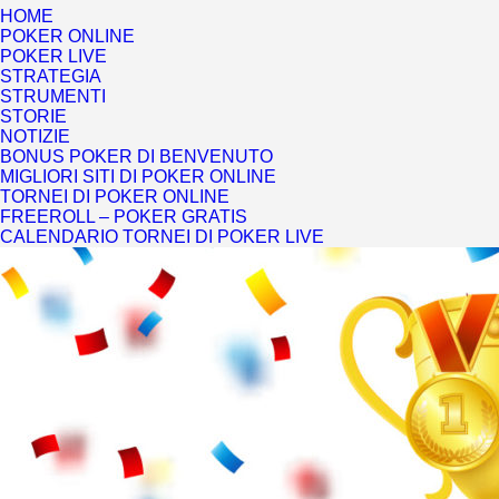
HOME
POKER ONLINE
POKER LIVE
STRATEGIA
STRUMENTI
STORIE
NOTIZIE
BONUS POKER DI BENVENUTO
MIGLIORI SITI DI POKER ONLINE
TORNEI DI POKER ONLINE
FREEROLL – POKER GRATIS
CALENDARIO TORNEI DI POKER LIVE