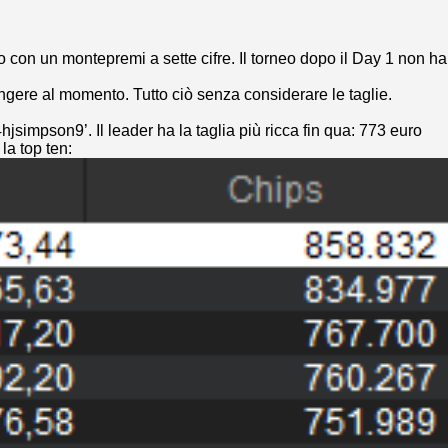
on un montepremi a sette cifre. Il torneo dopo il Day 1 non ha
ngere al momento. Tutto ciò senza considerare le taglie.
4hjsimpson9’. Il leader ha la taglia più ricca fin qua: 773 euro
la top ten: