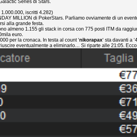
 Galactic Series di Stars.
.000.000, iscritti 4.282)
NDAY MILLION di PokerStars. Parliamo ovviamente di un evento c
si alla grande festa.
ono almeno 1.155 gli stack in corsa con 775 posti ITM da raggiu
0mila euro.
00 per la cronaca. In testa al count ‘
nikorapax
‘ sta davanti a ‘
riuscire eventualmente a eliminarlo… Si riparte alle 21:05. Ecco 