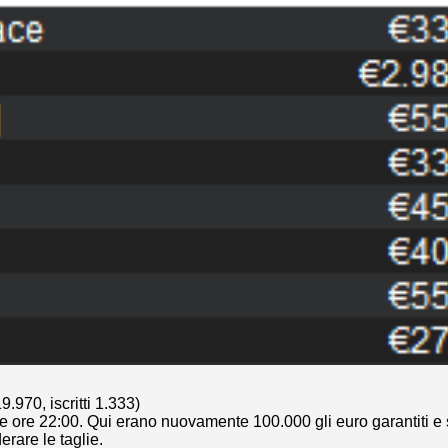
.970, iscritti 1.333)
e 22:00. Qui erano nuovamente 100.000 gli euro garantiti e si è 
rare le taglie.