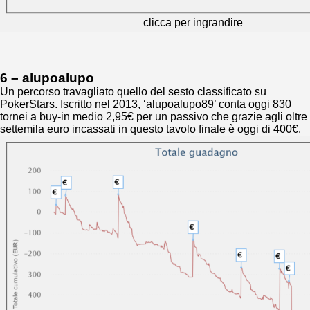
clicca per ingrandire
6 – alupoalupo
Un percorso travagliato quello del sesto classificato su
PokerStars. Iscritto nel 2013, ‘alupoalupo89’ conta oggi 830
tornei a buy-in medio 2,95€ per un passivo che grazie agli oltre
settemila euro incassati in questo tavolo finale è oggi di 400€.