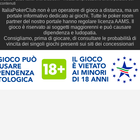
contenuti
ItaliaPokerClub non è un operatore di gioco a distanza, ma un
portale informativo dedicato ai giochi. Tutte le poker room
partner del nostro portale hanno regolare licenza AAMS. Il
gioco è riservato ai soggetti maggiorenni e può causare
dipendenza e ludopatia.
Consigliamo, prima di giocare, di consultare le probabilità di
vincita dei singoli giochi presenti sui siti dei concessionari