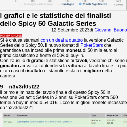
I grafici e le statistiche dei finalisti
dello Spicy 50 Galactic Series
12 Settembre 2023
di
Giovanni Buono
POKER ONLINE
Si è chiusa stamani
con un deal a quattro
la versione Galactic
Series dello Spicy 50, il nuovo format di
PokerStars
che
garantisce una incredibile prima
moneta
di 50 mila euro al
primo classificato a fronte di 50€ di buy-in.
Con l’ausilio di
grafici
e statistiche ai
tavoli
, vediamo chi sono i
giocatori
arrivati a contendersi la
vittoria
al tavolo finale. In più
di un caso il
risultato
di stanotte è stato il
migliore
della
carriera.
9 – n3v3rl0st22
Il primo eliminato del tavolo finale di questo Spicy 50 in
versione Galactic Series in 2 anni su PokerStars conta 560
tornei a buy-in medio 54,01€. Ecco le migliori monete incassate
da ‘n3v3rlost22’: