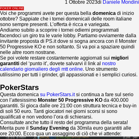
1 Ottobre 2023
di
Daniele Mondini
POKER ONLINE
Voi che programmi avete per questa bella
domenica
di inizio
ottobre? Sappiate che i tornei domenicali delle room italiane
sono sempre presenti. L’offerta è ricca e variegata.
Andiamo subito a scoprire i tornei odierni programmati
facendoci un giro tra le varie lobby. Partiamo ovviamente dalla
invitante proposta di PS.it dove si sogna ancora con il Monster
50 Progressive KO e non soltanto. Si va poi a spaziare quindi
nelle altre room nostrane.
Se poi volete restare costantemente aggiornati sui
migliori
garantiti
del ‘punto it’, dovete salvarvi il link al
nostro
calendario giornaliero degli mtt online
. Uno strumento
utilissimo per tutti i grinder, gli appassionati e i semplici curiosi.
PokerStars
Questa domenica
su PokerStars.it
si continua a fare sul serio
con l’attesissimo
Monster 50 Progressive KO
da 400.000
garantiti. Si gioca dalle ore 21:00 con struttura tecnica e buy-in
di soli 50 euro. Tanti giocatori nei giorni scorsi si sono
qualificati e non vedono l’ora di schierarsi.
Consultate anche tutto il resto del programma della serata!
Merita pure il
Sunday Evening
da 30mila euro garantiti alle
ore 20:00. Ecco qua un assaggino di ciò che vi attende: