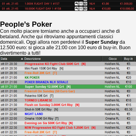
People’s Poker
Con molto piacere torniamo anche a occuparci anche di
betaland. Anche qui ritroviamo appuntamenti classici
domenicali. Oggi allora non perdetevi il
Super Sunday
da
12.500 euro: si gioca alle 21:00 con 100 euro di buy-in. Buon
divertimento a tutti!