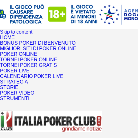
Skip to content
HOME
BONUS POKER DI BENVENUTO
MIGLIORI SITI DI POKER ONLINE
POKER ONLINE
TORNEI POKER ONLINE
TORNEI POKER GRATIS
POKER LIVE
CALENDARIO POKER LIVE
STRATEGIA
STORIE
POKER VIDEO
STRUMENTI