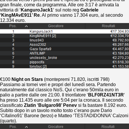
gran finale, come da programma. Alle ore 3:17 è arrivata la
vittoria di ‘
KanguroJack1
‘ sul noto reg
Gabriele
‘KingMAvE911’ Re
. Al primo vanno 17.304 euro, al secondo
12.334 euro.
€100
Night on Stars
(montepremi 71.820, iscritti 798)
Passiamo ai tornei veri e propri del lunedì sera. Partendo
naturalmente dal classico NoS. Qui c’erano 50mila euro in
palio a partire dalle ore 21:00. Il trionfatore ‘
BLF0RZ41NT3R
‘
ha preso 11.435 euro alle ore 5:04 per la cronaca. Il secondo
classificato
Zlatin ‘Bulgaro98’ Penev
si fa bastare 8.192 euro.
Subito dopo in un tavolo molto tosto c’erano pure Dario
‘Cifalino91’ Barone (terzo) e Matteo ‘TESTADIDONNA’ Calzoni
(quarto).