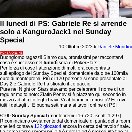
Il lunedì di PS: Gabriele Re si arrende
solo a KanguroJack1 nel Sunday
Special
10 Ottobre 2023
di
Daniele Mondini
POKER ONLINE
Buongiorno ragazzi! Siamo qua, prontissimi per raccontarvi
cosa è successo nel
lunedì
sera di PokerStars.
Per forza di cose l’attenzione di molti era concentrata
sull’epilogo del Sunday Special, domenicale da oltre 100mila
euro di montepremi. Più di 120 persone si sono presentate al
Day 2 e Gabriele Re ha sfiorato il colpaccio.
Pure nel Night on Stars stavamo per celebrare il nome di un
regular molto noto: Zlatin Penev si è piazzato qui secondo in
mezzo ad altri colleghi bravi. Vi abbiamo incuriosito? Eccovi
tutti i dettagli… E buona settimana ai tavoli online di PS!
€100
Sunday Special
(montepremi 116.730, iscritti 1.297)
Ricominciamo ovviamente dal domenicale di punta della room
che ieri contava
122 giocatori
ancora in cerca del tavolo finale.
La corsa verso i premi più alti è ripresa ed è proseguita fino al