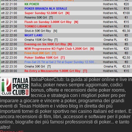
ItaliaPokerClub: la guida al poker online e live in
Italia; poker news sempre aggiornate, codici
bonus, offerte e recensioni delle poker rooms,
tecnica e strategia con i migliori poker pro per
imparare a giocare e vincere a poker, programma dei grandi
eventi di Texas Holdem e i video blog in diretta dei più
importanti tornei di poker sportivo nei casino italiani ed esteri. E
ancora recensioni di film, libri, accessori e software per il poker
online, biografie dei più famosi professionisti di poker... e tanto
altro!