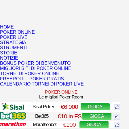
HOME
POKER ONLINE
POKER LIVE
STRATEGIA
STRUMENTI
STORIE
NOTIZIE
BONUS POKER DI BENVENUTO
MIGLIORI SITI DI POKER ONLINE
TORNEI DI POKER ONLINE
FREEROLL – POKER GRATIS
CALENDARIO TORNEI DI POKER LIVE
POKER ONLINE
Le migliori Poker Room
€6.000
Sisal Poker
GIOCA
€10 in FS
Bet365
GIOCA
€100
Marathonbet
GIOCA