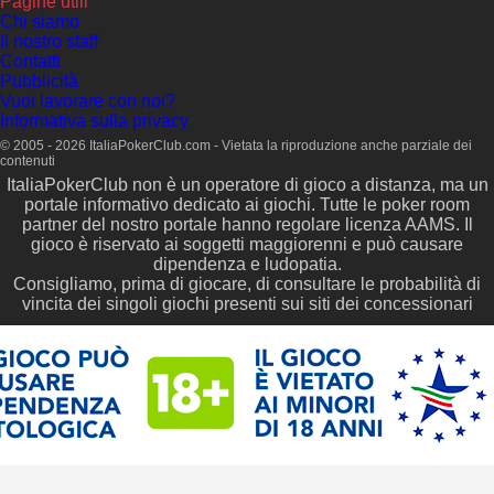
Pagine utili
Chi siamo
Il nostro staff
Contatti
Pubblicità
Vuoi lavorare con noi?
Informativa sulla privacy
© 2005 - 2026 ItaliaPokerClub.com - Vietata la riproduzione anche parziale dei
contenuti
ItaliaPokerClub non è un operatore di gioco a distanza, ma un
portale informativo dedicato ai giochi. Tutte le poker room
partner del nostro portale hanno regolare licenza AAMS. Il
gioco è riservato ai soggetti maggiorenni e può causare
dipendenza e ludopatia.
Consigliamo, prima di giocare, di consultare le probabilità di
vincita dei singoli giochi presenti sui siti dei concessionari