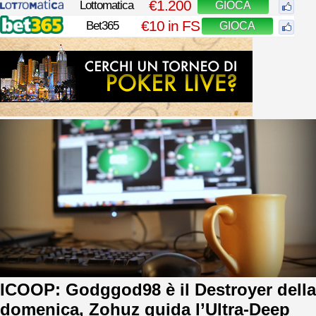
€1.200
Lottomatica
GIOCA
€10 in FS
Bet365
GIOCA
ICOOP: Godggod98 è il Destroyer della
domenica, Zohuz guida l’Ultra-Deep