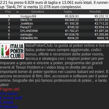
2:21 ha preso 6.828 euro di taglia e 13.061 euro totali. Il runner-
up ‘Ste4L7H’ si merita 11.078 euro complessivi.
ItaliaPokerClub: la guida al poker online e live in
Italia; poker news sempre aggiornate, codici
bonus, offerte e recensioni delle poker rooms,
tecnica e strategia con i migliori poker pro per
imparare a giocare e vincere a poker, programma dei grandi
eventi di Texas Holdem e i video blog in diretta dei più
importanti tornei di poker sportivo nei casino italiani ed esteri. E
ancora recensioni di film, libri, accessori e software per il poker
online, biografie dei più famosi professionisti di poker... e tanto
altro!
Pagine utili
Chi siamo
Il nostro staff
Contatti
Pubblicità