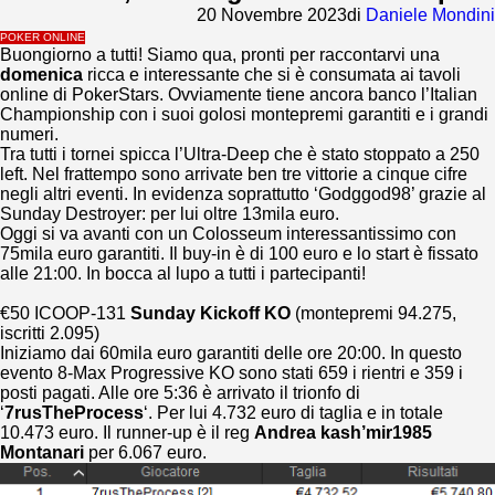
20 Novembre 2023
di
Daniele Mondini
POKER ONLINE
Buongiorno a tutti! Siamo qua, pronti per raccontarvi una
domenica
ricca e interessante che si è consumata ai tavoli
online di PokerStars. Ovviamente tiene ancora banco l’Italian
Championship con i suoi golosi montepremi garantiti e i grandi
numeri.
Tra tutti i tornei spicca l’Ultra-Deep che è stato stoppato a 250
left. Nel frattempo sono arrivate ben tre vittorie a cinque cifre
negli altri eventi. In evidenza soprattutto ‘Godggod98’ grazie al
Sunday Destroyer: per lui oltre 13mila euro.
Oggi si va avanti con un Colosseum interessantissimo con
75mila euro garantiti. Il buy-in è di 100 euro e lo start è fissato
alle 21:00. In bocca al lupo a tutti i partecipanti!
€50 ICOOP-131
Sunday Kickoff KO
(montepremi 94.275,
iscritti 2.095)
Iniziamo dai 60mila euro garantiti delle ore 20:00. In questo
evento 8-Max Progressive KO sono stati 659 i rientri e 359 i
posti pagati. Alle ore 5:36 è arrivato il trionfo di
‘
7rusTheProcess
‘. Per lui 4.732 euro di taglia e in totale
10.473 euro. Il runner-up è il reg
Andrea kash’mir1985
Montanari
per 6.067 euro.