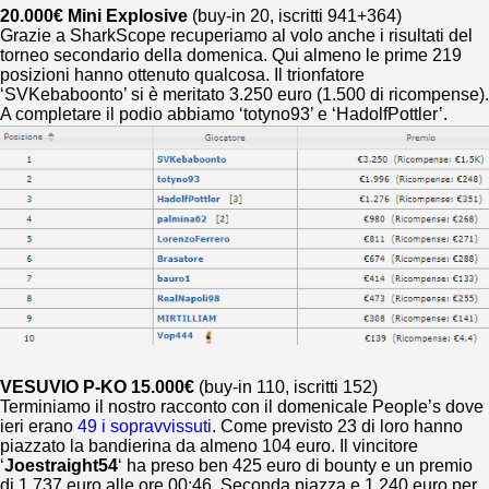
20.000€ Mini Explosive
(buy-in 20, iscritti 941+364)
Grazie a SharkScope recuperiamo al volo anche i risultati del
torneo secondario della domenica. Qui almeno le prime 219
posizioni hanno ottenuto qualcosa. Il trionfatore
‘SVKebaboonto’ si è meritato 3.250 euro (1.500 di ricompense).
A completare il podio abbiamo ‘totyno93’ e ‘HadolfPottler’.
VESUVIO P-KO 15.000€
(buy-in 110, iscritti 152)
Terminiamo il nostro racconto con il domenicale People’s dove
ieri erano
49 i sopravvissuti
. Come previsto 23 di loro hanno
piazzato la bandierina da almeno 104 euro. Il vincitore
‘
Joestraight54
‘ ha preso ben 425 euro di bounty e un premio
di 1.737 euro alle ore 00:46. Seconda piazza e 1.240 euro per