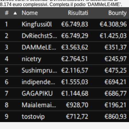
8.174 euro complessivi. Completa il podio ‘DAMMeLE4ME’.