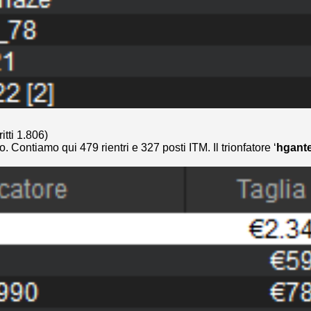
tti 1.806)
Contiamo qui 479 rientri e 327 posti ITM. Il trionfatore ‘
hgant