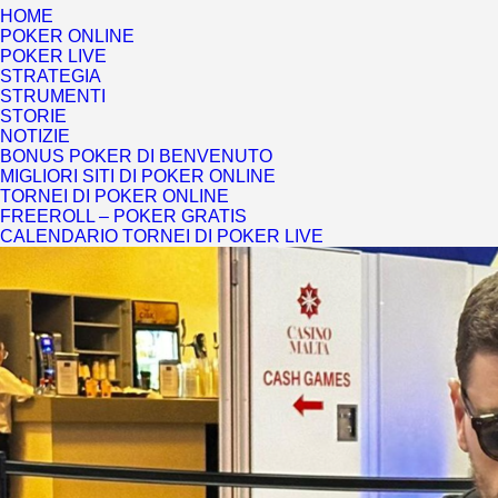
HOME
POKER ONLINE
POKER LIVE
STRATEGIA
STRUMENTI
STORIE
NOTIZIE
BONUS POKER DI BENVENUTO
MIGLIORI SITI DI POKER ONLINE
TORNEI DI POKER ONLINE
FREEROLL – POKER GRATIS
CALENDARIO TORNEI DI POKER LIVE