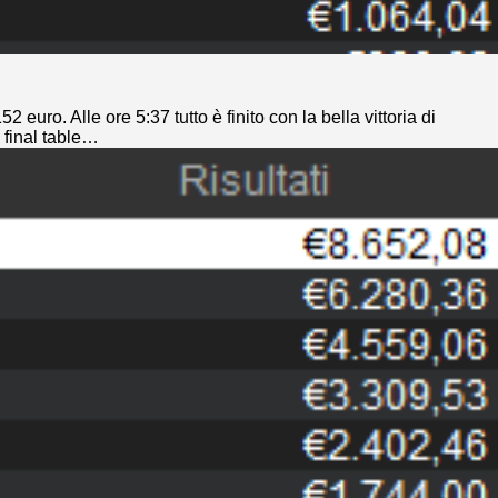
euro. Alle ore 5:37 tutto è finito con la bella vittoria di
 final table…