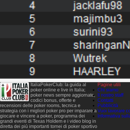
ItaliaPokerClub: la guida al
Pagine utili
poker online e live in Italia;
Chi siamo
poker news sempre aggiornate,
Il nostro staff
codici bonus, offerte e
Contatti
recensioni delle poker rooms, tecnica e
Pubblicità
strategia con i migliori poker pro per imparare a
Vuoi lavorare c
giocare e vincere a poker, programma dei
Informativa sull
grandi eventi di Texas Holdem e i video blog in
diretta dei più importanti tornei di poker sportivo