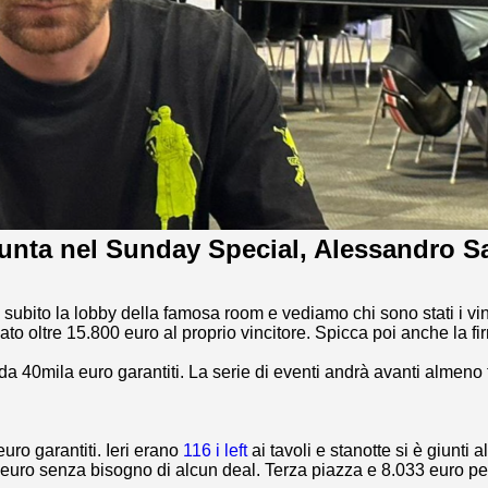
unta nel Sunday Special, Alessandro Sa
ubito la lobby della famosa room e vediamo chi sono stati i vinci
o oltre 15.800 euro al proprio vincitore. Spicca poi anche la f
40mila euro garantiti. La serie di eventi andrà avanti almeno f
uro garantiti. Ieri erano
116 i left
ai tavoli e stanotte si è giunti al
70 euro senza bisogno di alcun deal. Terza piazza e 8.033 euro p