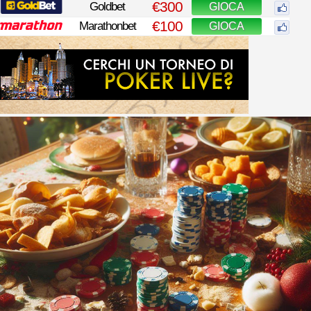
€300
Goldbet
GIOCA
€100
Marathonbet
GIOCA