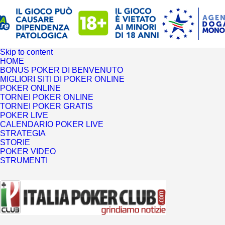
Skip to content
HOME
BONUS POKER DI BENVENUTO
MIGLIORI SITI DI POKER ONLINE
POKER ONLINE
TORNEI POKER ONLINE
TORNEI POKER GRATIS
POKER LIVE
CALENDARIO POKER LIVE
STRATEGIA
STORIE
POKER VIDEO
STRUMENTI