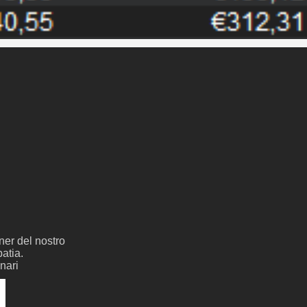
ner del nostro
atia.
nari