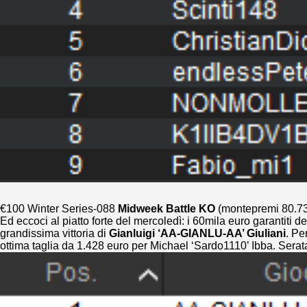
€100 Winter Series-088
Midweek Battle KO
(montepremi 80.730,
Ed eccoci al piatto forte del mercoledì: i 60mila euro garantiti 
grandissima vittoria di
Gianluigi ‘AA-GIANLU-AA’ Giuliani
. Pe
ottima taglia da 1.428 euro per Michael ‘Sardo1110’ Ibba. Sera