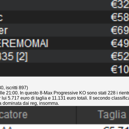
 iscritti 897)
delle 21:00. In questo 8-Max Progressive KO sono stati 228 i rient
r lui 5.717 euro di taglia e 11.131 euro totali. Il secondo classif
ta dominata dai reg, insomma.