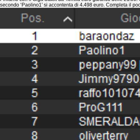
secondo ‘Paolino1’ si accontenta di 4.498 euro. Completa il po