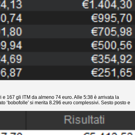
ri e 167 gli ITM da almeno 74 euro. Alle 5:38 è arrivata la
icato ‘bobofolle’ si merita 8.296 euro complessivi. Sesto posto e