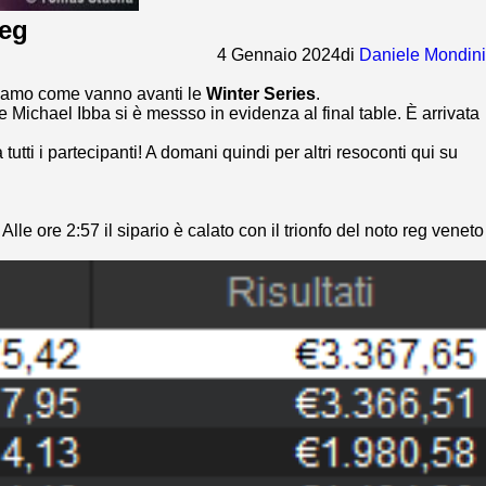
reg
4 Gennaio 2024
di
Daniele Mondini
ediamo come vanno avanti le
Winter Series
.
he Michael Ibba si è messso in evidenza al final table. È arrivata
utti i partecipanti! A domani quindi per altri resoconti qui su
le ore 2:57 il sipario è calato con il trionfo del noto reg veneto