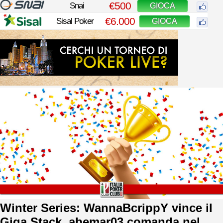
€500
Snai
GIOCA
€6.000
Sisal Poker
GIOCA
Winter Series: WannaBcrippY vince il
Giga Stack, abemar03 comanda nel