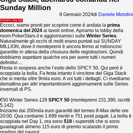
Sunday Million
8 Gennaio 2024
di
Daniele Mondini
POKER ONLINE
Eccoci, siamo pronti per scoprire come è andata la
prima
domenica del 2024
ai tavoli online. Apriamo la lobby della
room PokerStars.it e aggiorniamoci sulle
Winter Series
.
Naturalmente gli occhi di molti erano puntati sul SUNDAY
MILLION, dove il montepremi è ancora fermo al milioncino
garantito in attesa della chiusura delle registrazioni. Quindi
dobbiamo aspettare qualche ora per avere tutti i numeri
definitivi…
Resta in sospeso anche l’esito dello SPICY 50. Qui però è
scoppiata la bolla. Fa festa intanto il vincitore del Giga Stack
che si merita oltre 9mila euro. A voi tutti i dettagli. Ci rivediamo
domattina per altri importantissimi aggiornamenti sulle Series
invernali di PS.
€50 Winter Series-128
SPICY 50
(montepremi 231.390, iscritti
5.142)
Iniziamo dai 200mila euro garantiti del torneo 8-Max delle ore
20:00. Qua contiamo 1.699 rientri e 751 posti pagati. La bolla è
scoppiata nel Day 1, ora sono
518
i superstiti che si sono
guadagnati almeno 115 euro di premio scalando il primo
gradino del payout.