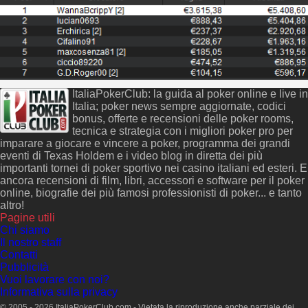
ItaliaPokerClub: la guida al poker online e live in
Italia; poker news sempre aggiornate, codici
bonus, offerte e recensioni delle poker rooms,
tecnica e strategia con i migliori poker pro per
imparare a giocare e vincere a poker, programma dei grandi
eventi di Texas Holdem e i video blog in diretta dei più
importanti tornei di poker sportivo nei casino italiani ed esteri. E
ancora recensioni di film, libri, accessori e software per il poker
online, biografie dei più famosi professionisti di poker... e tanto
altro!
Pagine utili
Chi siamo
Il nostro staff
Contatti
Pubblicità
Vuoi lavorare con noi?
Informativa sulla privacy
© 2005 - 2026 ItaliaPokerClub.com - Vietata la riproduzione anche parziale dei