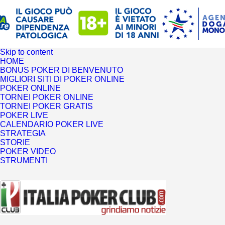
Skip to content
HOME
BONUS POKER DI BENVENUTO
MIGLIORI SITI DI POKER ONLINE
POKER ONLINE
TORNEI POKER ONLINE
TORNEI POKER GRATIS
POKER LIVE
CALENDARIO POKER LIVE
STRATEGIA
STORIE
POKER VIDEO
STRUMENTI