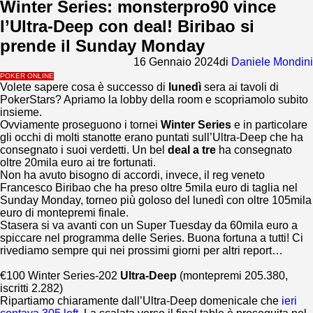
Winter Series: monsterpro90 vince
l’Ultra-Deep con deal! Biribao si
prende il Sunday Monday
16 Gennaio 2024
di
Daniele Mondini
POKER ONLINE
Volete sapere cosa è successo di
lunedì
sera ai tavoli di
PokerStars? Apriamo la lobby della room e scopriamolo subito
insieme.
Ovviamente proseguono i tornei
Winter Series
e in particolare
gli occhi di molti stanotte erano puntati sull’Ultra-Deep che ha
consegnato i suoi verdetti. Un bel
deal a tre
ha consegnato
oltre 20mila euro ai tre fortunati.
Non ha avuto bisogno di accordi, invece, il reg veneto
Francesco Biribao che ha preso oltre 5mila euro di taglia nel
Sunday Monday, torneo più goloso del lunedì con oltre 105mila
euro di montepremi finale.
Stasera si va avanti con un Super Tuesday da 60mila euro a
spiccare nel programma delle Series. Buona fortuna a tutti! Ci
rivediamo sempre qui nei prossimi giorni per altri report…
€100 Winter Series-202
Ultra-Deep
(montepremi 205.380,
iscritti 2.282)
Ripartiamo chiaramente dall’Ultra-Deep domenicale che
ieri