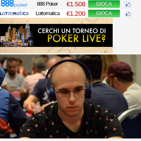
€1.508
888 Poker
GIOCA
€1.200
Lottomatica
GIOCA