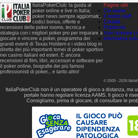
ItaliaPokerClub: la guida al
Pagine utili
poker online e live in Italia;
Chi siamo
poker news sempre aggiornate,
Il nostro staff
codici bonus, offerte e
Contatti
recensioni delle poker rooms, tecnica e
Pubblicità
strategia con i migliori poker pro per imparare a
Vuoi lavorare c
giocare e vincere a poker, programma dei
Informativa sull
grandi eventi di Texas Holdem e i video blog in
diretta dei più importanti tornei di poker sportivo
nei casino italiani ed esteri. E ancora
recensioni di film, libri, accessori e software per
il poker online, biografie dei più famosi
professionisti di poker... e tanto altro!
© 2005 - 2026 Italia
ItaliaPokerClub non è un operatore di gioco a distanza, ma un
portale hanno regolare licenza AAMS. Il gioco è ris
Consigliamo, prima di giocare, di consultare le probab