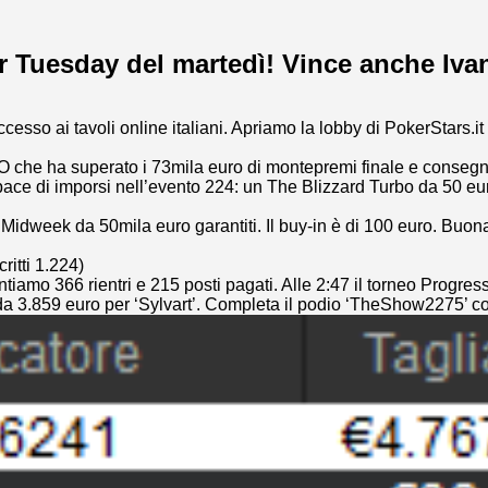
r Tuesday del martedì! Vince anche Ivan
sso ai tavoli online italiani. Apriamo la lobby di PokerStars.it 
O che ha superato i 73mila euro di montepremi finale e consegnat
pace di imporsi nell’evento 224: un The Blizzard Turbo da 50 euro
 Midweek da 50mila euro garantiti. Il buy-in è di 100 euro. Buona
ritti 1.224)
iamo 366 rientri e 215 posti pagati. Alle 2:47 il torneo Progressi
 da 3.859 euro per ‘Sylvart’. Completa il podio ‘TheShow2275’ c