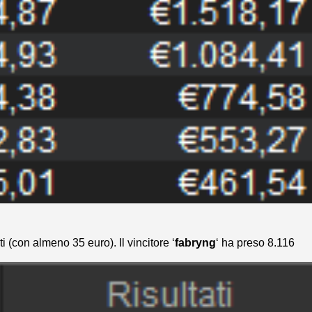
 (con almeno 35 euro). Il vincitore ‘
fabryng
‘ ha preso 8.116