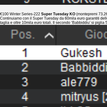
€100 Winter Series-222
Super Tuesday KO
(montepremi 73.260,
Continuiamo con il Super Tuesday da 60mila euro garantiti dell
taglia e oltre 10mila euro totali. Il secondo ‘Babbiddiu’ si piglia