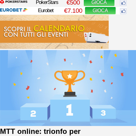
€500
PokerStars
GIOCA
€7.100
Eurobet
GIOCA
MTT online: trionfo per