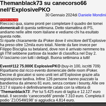
Themanblack73 su canecorso66
nell’ExplosivePKO
30 Gennaio 2024
di
Daniele Mondini
POKER ONLINE
Rieccoci qua, siamo pronti per completare il quadro dei tornei
domenicali
di questa settimana. Detto stamattina di PS,
andiamo nelle altre room italiane e vediamo chi ha esultato
questa notte.
Si riparte chiaramente da iPoker dove il vincitore dell’Explosive
ha preso oltre 12mila euro totali. Niente da fare invece per
Filippo Bisciglia su betaland, dove non è arrivato nemmeno tra
gli ITM sebbene partisse da leader di classifica nel Day 2.
Vi lasciamo con tutti i dettagli. Buona settimana a tutti!
Event#112 75.000€ ExplosivePKO
(buy-in 100, iscritti 709)
Ripartiamo dal ricco evento domenicale delle room iPoker.
Decine di giocatori si sono uniti ieri all’Explosive grazie alla
registrazione tardiva. Infine 126 persone hanno piazzato la
bandierina da almeno 81 euro, senza contare i bounty. Alle ore
3:17 il sipario è definitivamente calato con la vittoria di
‘
Themanblack73
‘. Per lui 5.425 euro di taglia e 12.127 euro
totali. Il secondo ‘canecorso66’ prende 7.310 euro. Completa il
podio ‘Z1OS4M198’ si aggiudica 4.814 euro.