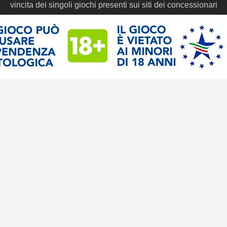
vincita dei singoli giochi presenti sui siti dei concessionari