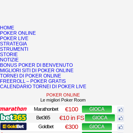
HOME
POKER ONLINE
POKER LIVE
STRATEGIA
STRUMENTI
STORIE
NOTIZIE
BONUS POKER DI BENVENUTO
MIGLIORI SITI DI POKER ONLINE
TORNEI DI POKER ONLINE
FREEROLL – POKER GRATIS
CALENDARIO TORNEI DI POKER LIVE
POKER ONLINE
Le migliori Poker Room
€100
Marathonbet
GIOCA
€10 in FS
Bet365
GIOCA
€300
Goldbet
GIOCA