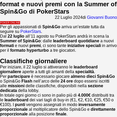
format e nuovi premi con la Summer of
Spin&Go di PokerStars
22 Luglio 2024
di
Giovanni Buono
POKER ONLINE
Per gli appassionati di
Spin&Go
arriva un’estate tutta da
seguire su
PokerStars
.
Dal
22 luglio
all’11 agosto su PokerStars andrà in scena la
Summer of Spin&Go
: dalle
leaderboard quotidiane
a nuovi
formati
e nuovi
premi
, ci sono tante
iniziative speciali
in arrivo
per il
formato hyperturbo
a tre giocatori.
Classifiche giornaliere
Per iniziare, il 22 luglio si attiveranno le
leaderboard
giornaliere
aperte a tutti gli amanti della
specialità
.
Per
partecipare
è necessario giocare
almeno dieci Spin&Go
o Spin&Go
Flash
nell’arco delle
24 ore
dopo essersi iscritti
alle
missioni
delle classifiche, disponibili nella
sezione
dedicata
della lobby.
In totale ogni giorno ci sono in palio più di
4.000€
distribuiti tra
le
leaderboard
dei vari tagli di buy-in (€1, €2, €10, €25, €50 o
€100). I
punti
vengono assegnati in modo
inversamente
proporzionale
al moltiplicatore dello Spin&Go e
direttamente
proporzionale
alla posizione
finale
.