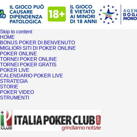
Skip to content
HOME
BONUS POKER DI BENVENUTO
MIGLIORI SITI DI POKER ONLINE
POKER ONLINE
TORNEI POKER ONLINE
TORNEI POKER GRATIS
POKER LIVE
CALENDARIO POKER LIVE
STRATEGIA
STORIE
POKER VIDEO
STRUMENTI