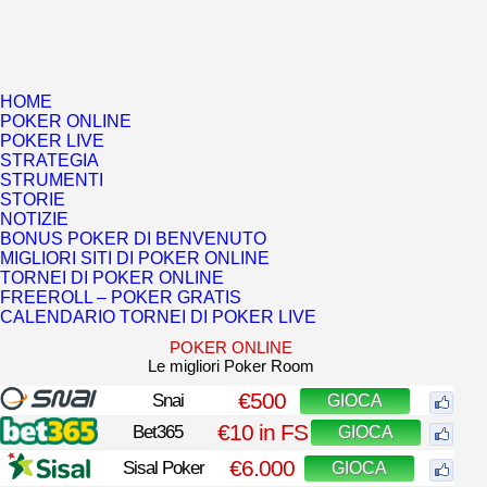
HOME
POKER ONLINE
POKER LIVE
STRATEGIA
STRUMENTI
STORIE
NOTIZIE
BONUS POKER DI BENVENUTO
MIGLIORI SITI DI POKER ONLINE
TORNEI DI POKER ONLINE
FREEROLL – POKER GRATIS
CALENDARIO TORNEI DI POKER LIVE
POKER ONLINE
Le migliori Poker Room
€500
Snai
GIOCA
€10 in FS
Bet365
GIOCA
€6.000
Sisal Poker
GIOCA