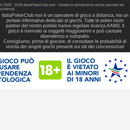
© 2005 - 2026 ItaliaPokerClub.com - Vietata la riproduzione anche parziale dei
contenuti
ItaliaPokerClub non è un operatore di gioco a distanza, ma un
portale informativo dedicato ai giochi. Tutte le poker room
partner del nostro portale hanno regolare licenza AAMS. Il
gioco è riservato ai soggetti maggiorenni e può causare
dipendenza e ludopatia.
Consigliamo, prima di giocare, di consultare le probabilità di
vincita dei singoli giochi presenti sui siti dei concessionari