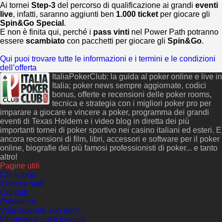
Ai tornei
Step-3
del percorso di qualificazione ai grandi
eventi
live
, infatti, saranno aggiunti ben
1.000 ticket
per giocare gli
Spin&Go Special
.
E non è finita qui, perché i
pass vinti
nel Power Path potranno
essere
scambiato
con pacchetti per giocare gli
Spin&Go
.
Qui puoi trovare tutte le informazioni e i termini e le condizioni
dell’offerta
ItaliaPokerClub: la guida al poker online e live in
Italia; poker news sempre aggiornate, codici
bonus, offerte e recensioni delle poker rooms,
tecnica e strategia con i migliori poker pro per
imparare a giocare e vincere a poker, programma dei grandi
eventi di Texas Holdem e i video blog in diretta dei più
importanti tornei di poker sportivo nei casino italiani ed esteri. E
ancora recensioni di film, libri, accessori e software per il poker
online, biografie dei più famosi professionisti di poker... e tanto
altro!
Pagine utili
Chi siamo
Il nostro staff
Contatti
Pubblicità
Vuoi lavorare con noi?
Informativa sulla privacy