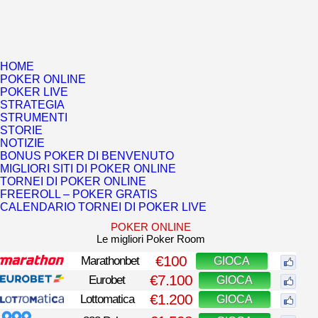
HOME
POKER ONLINE
POKER LIVE
STRATEGIA
STRUMENTI
STORIE
NOTIZIE
BONUS POKER DI BENVENUTO
MIGLIORI SITI DI POKER ONLINE
TORNEI DI POKER ONLINE
FREEROLL – POKER GRATIS
CALENDARIO TORNEI DI POKER LIVE
POKER ONLINE
Le migliori Poker Room
€100
Marathonbet
GIOCA
€7.100
Eurobet
GIOCA
€1.200
Lottomatica
GIOCA