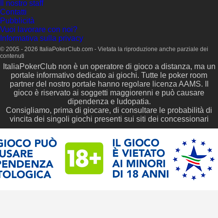
Il nostro staff
Contatti
Pubblicità
Vuoi lavorare con noi?
Informativa sulla privacy
© 2005 - 2026 ItaliaPokerClub.com - Vietata la riproduzione anche parziale dei
contenuti
ItaliaPokerClub non è un operatore di gioco a distanza, ma un
portale informativo dedicato ai giochi. Tutte le poker room
partner del nostro portale hanno regolare licenza AAMS. Il
gioco è riservato ai soggetti maggiorenni e può causare
dipendenza e ludopatia.
Consigliamo, prima di giocare, di consultare le probabilità di
vincita dei singoli giochi presenti sui siti dei concessionari