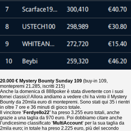
20.000 € Mystery Bounty Sunday 109
(buy-in 109,
montepremi 21.285, iscritti 215)
Anche la domenica di 888poker è stata divertente con i suoi
tornei classici! Allora andiamo a vedere chi ha vinto il Mystery
Bounty da 20mila euro di montepremi. Sono stati qui 35 i rientri
in oltre 7 ore e 36 minuti di gioco totale.
Il vincitore ‘
Ferdyello22’
ha preso 3.255 euro totali, anche
grazie a una taglia da 970 euro. Poi dobbiamo citare anche
l’undicesimo classificato ‘
MultiAccount
‘ per la sua taglia da
2mila euro; in totale ha preso 2.225 euro, più del secondo