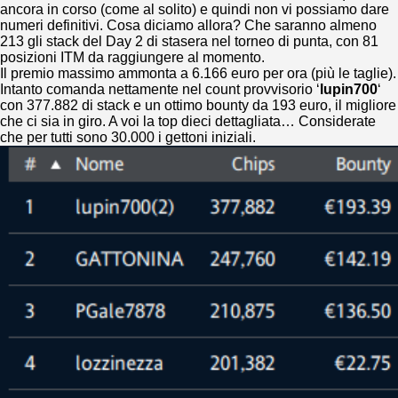
ancora in corso (come al solito) e quindi non vi possiamo dare
numeri definitivi. Cosa diciamo allora? Che saranno almeno
213 gli stack del Day 2 di stasera nel torneo di punta, con 81
posizioni ITM da raggiungere al momento.
Il premio massimo ammonta a 6.166 euro per ora (più le taglie).
Intanto comanda nettamente nel count provvisorio ‘
lupin700
‘
con 377.882 di stack e un ottimo bounty da 193 euro, il migliore
che ci sia in giro. A voi la top dieci dettagliata… Considerate
che per tutti sono 30.000 i gettoni iniziali.