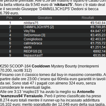
le persone premiate. Alle 6:39 del mattino il sipario è calato con
la bella vittoria da 9.540 euro di ‘
nikitara75
‘. Non c’è stato deal
e il secondo Giuseppe ‘D4MM1L3CH1P5’ Dedoni si becca
6.799 euro.
€250 SCOOP-164
Cooldown
Mystery Bounty (montepremi
70.200, iscritti 312)
Finiamo con il classico torneo dal buy-in massimo consentito. A
partire dalle ore 23:00 c’erano qui 60mila euro garantiti in tavoli
da sei. Sono stati 47 i pagati con almeno 324 euro, senza
considerare le eventuali taglie.
Alle ore 3:13 ‘majiko15’ ha avuto la meglio su
Antonello
‘teamzeus94’ Ferraiuolo
. Però il primo classificato ha preso
8.274 euro totali mentre il runner-up ha incassato addirittura
16.102 euro; merito soprattutto dei 12.046 euro della sua taglia.