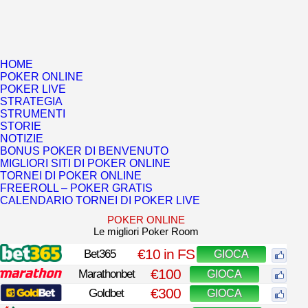
HOME
POKER ONLINE
POKER LIVE
STRATEGIA
STRUMENTI
STORIE
NOTIZIE
BONUS POKER DI BENVENUTO
MIGLIORI SITI DI POKER ONLINE
TORNEI DI POKER ONLINE
FREEROLL – POKER GRATIS
CALENDARIO TORNEI DI POKER LIVE
POKER ONLINE
Le migliori Poker Room
€10 in FS
Bet365
GIOCA
€100
Marathonbet
GIOCA
€300
Goldbet
GIOCA