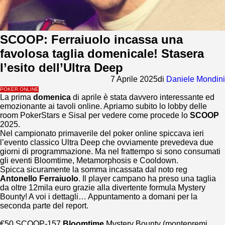
SCOOP: Ferraiuolo incassa una
favolosa taglia domenicale! Stasera
l’esito dell’Ultra Deep
7 Aprile 2025
di
Daniele Mondini
POKER ONLINE
La prima
domenica
di aprile è stata davvero interessante ed
emozionante ai tavoli online. Apriamo subito lo lobby delle
room PokerStars e Sisal per vedere come procede lo
SCOOP
2025.
Nel campionato primaverile del poker online spiccava ieri
l’evento classico Ultra Deep che ovviamente prevedeva due
giorni di programmazione. Ma nel frattempo si sono consumati
gli eventi Bloomtime, Metamorphosis e Cooldown.
Spicca sicuramente la somma incassata dal noto reg
Antonello Ferraiuolo
. Il player campano ha preso una taglia
da oltre 12mila euro grazie alla divertente formula Mystery
Bounty! A voi i dettagli… Appuntamento a domani per la
seconda parte del report.
€50 SCOOP-157
Bloomtime
Mystery Bounty (montepremi