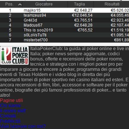
ItaliaPokerClub: la guida al poker online e live in
Italia; poker news sempre aggiornate, codici
bonus, offerte e recensioni delle poker rooms,
tecnica e strategia con i migliori poker pro per
imparare a giocare e vincere a poker, programma dei grandi
eventi di Texas Holdem e i video blog in diretta dei più
importanti tornei di poker sportivo nei casino italiani ed esteri. E
ancora recensioni di film, libri, accessori e software per il poker
online, biografie dei più famosi professionisti di poker... e tanto
altro!
Pagine utili
Chi siamo
Il nostro staff
Contatti
Pubblicità
Vuoi lavorare con noi?