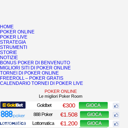
HOME
POKER ONLINE
POKER LIVE
STRATEGIA
STRUMENTI
STORIE
NOTIZIE
BONUS POKER DI BENVENUTO
MIGLIORI SITI DI POKER ONLINE
TORNEI DI POKER ONLINE
FREEROLL – POKER GRATIS
CALENDARIO TORNEI DI POKER LIVE
POKER ONLINE
Le migliori Poker Room
€300
Goldbet
GIOCA
€1.508
888 Poker
GIOCA
€1.200
Lottomatica
GIOCA