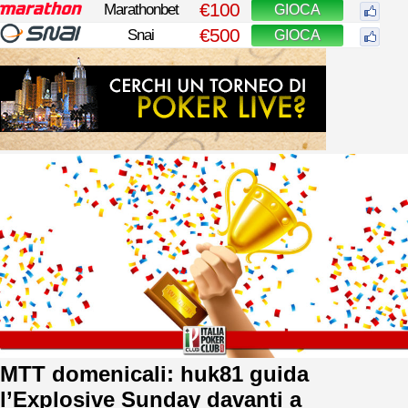
€100
Marathonbet
GIOCA
€500
Snai
GIOCA
MTT domenicali: huk81 guida
l’Explosive Sunday davanti a