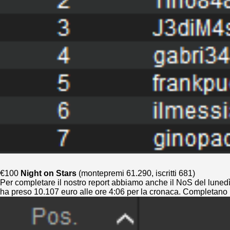
€100
Night on Stars
(montepremi 61.290, iscritti 681)
Per completare il nostro report abbiamo anche il NoS del lunedì c
ha preso 10.107 euro alle ore 4:06 per la cronaca. Completano i