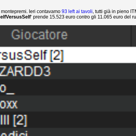
di montepremi. Ieri contavamo
93 left ai tavoli
, tutti già in pieno I
elfVersusSelf
‘ prende 15.523 euro contro gli 11.065 euro del