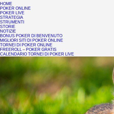
HOME
POKER ONLINE
POKER LIVE
STRATEGIA
STRUMENTI
STORIE
NOTIZIE
BONUS POKER DI BENVENUTO
MIGLIORI SITI DI POKER ONLINE
TORNEI DI POKER ONLINE
FREEROLL – POKER GRATIS
CALENDARIO TORNEI DI POKER LIVE