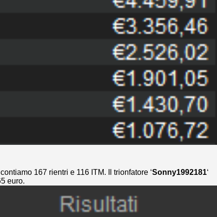
ntiamo 167 rientri e 116 ITM. Il trionfatore ‘
Sonny1992181
‘
65 euro.