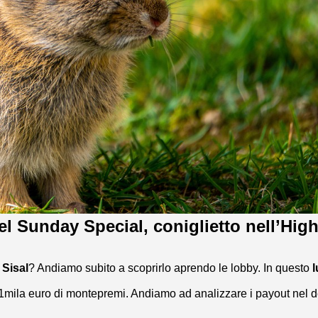
el Sunday Special, coniglietto nell’Hig
 Sisal
? Andiamo subito a scoprirlo aprendo le lobby. In questo
l
mila euro di montepremi. Andiamo ad analizzare i payout nel de