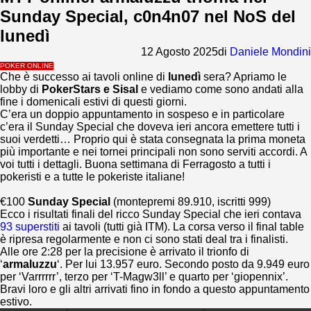
Sunday Special, c0n4n07 nel NoS del
lunedì
12 Agosto 2025
di
Daniele Mondini
POKER ONLINE
Che è successo ai tavoli online di
lunedì
sera? Apriamo le
lobby di
PokerStars e Sisal
e vediamo come sono andati alla
fine i domenicali estivi di questi giorni.
C’era un doppio appuntamento in sospeso e in particolare
c’era il Sunday Special che doveva ieri ancora emettere tutti i
suoi verdetti… Proprio qui è stata consegnata la prima moneta
più importante e nei tornei principali non sono serviti accordi. A
voi tutti i dettagli. Buona settimana di Ferragosto a tutti i
pokeristi e a tutte le pokeriste italiane!
€100
Sunday Special
(montepremi 89.910, iscritti 999)
Ecco i risultati finali del ricco Sunday Special che ieri contava
93 superstiti
ai tavoli (tutti già ITM). La corsa verso il final table
è ripresa regolarmente e non ci sono stati deal tra i finalisti.
Alle ore 2:28 per la precisione è arrivato il trionfo di
‘
armaluzzu
‘. Per lui 13.957 euro. Secondo posto da 9.949 euro
per ‘Varrrrrr’, terzo per ‘T-Magw3ll’ e quarto per ‘giopennix’.
Bravi loro e gli altri arrivati fino in fondo a questo appuntamento
estivo.