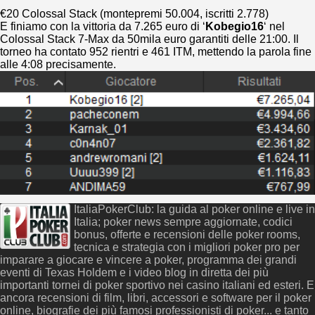
€20 Colossal Stack (montepremi 50.004, iscritti 2.778)
E finiamo con la vittoria da 7.265 euro di ‘
Kobegio16
‘ nel
Colossal Stack 7-Max da 50mila euro garantiti delle 21:00. Il
torneo ha contato 952 rientri e 461 ITM, mettendo la parola fine
alle 4:08 precisamente.
ItaliaPokerClub: la guida al poker online e live in
Italia; poker news sempre aggiornate, codici
bonus, offerte e recensioni delle poker rooms,
tecnica e strategia con i migliori poker pro per
imparare a giocare e vincere a poker, programma dei grandi
eventi di Texas Holdem e i video blog in diretta dei più
importanti tornei di poker sportivo nei casino italiani ed esteri. E
ancora recensioni di film, libri, accessori e software per il poker
online, biografie dei più famosi professionisti di poker... e tanto