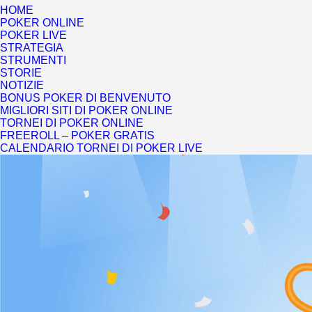
HOME
POKER ONLINE
POKER LIVE
STRATEGIA
STRUMENTI
STORIE
NOTIZIE
BONUS POKER DI BENVENUTO
MIGLIORI SITI DI POKER ONLINE
TORNEI DI POKER ONLINE
FREEROLL – POKER GRATIS
CALENDARIO TORNEI DI POKER LIVE