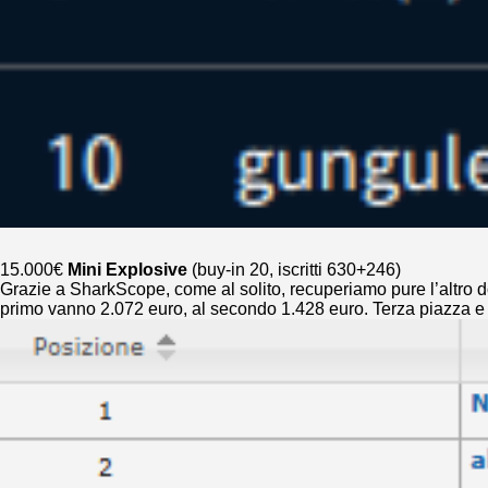
15.000€
Mini Explosive
(buy-in 20, iscritti 630+246)
Grazie a SharkScope, come al solito, recuperiamo pure l’altro do
primo vanno 2.072 euro, al secondo 1.428 euro. Terza piazza e 