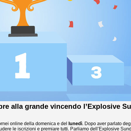
bre alla grande vincendo l’Explosive S
ornei online della domenica e del
lunedì
. Dopo aver parlato deg
ere le iscrizioni e premiare tutti. Parliamo dell’Explosive Sun