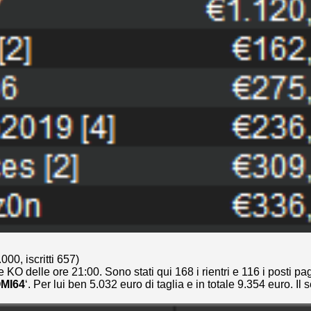
00, iscritti 657)
e KO delle ore 21:00. Sono stati qui 168 i rientri e 116 i posti p
MI64
‘. Per lui ben 5.032 euro di taglia e in totale 9.354 euro. 