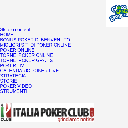
Skip to content
HOME
BONUS POKER DI BENVENUTO
MIGLIORI SITI DI POKER ONLINE
POKER ONLINE
TORNEI POKER ONLINE
TORNEI POKER GRATIS
POKER LIVE
CALENDARIO POKER LIVE
STRATEGIA
STORIE
POKER VIDEO
STRUMENTI