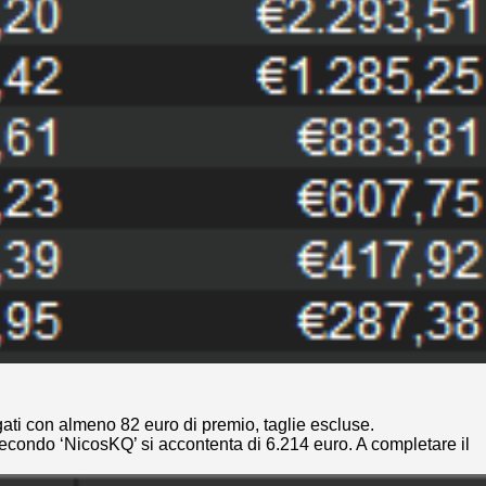
agati con almeno 82 euro di premio, taglie escluse.
Il secondo ‘NicosKQ’ si accontenta di 6.214 euro. A completare il