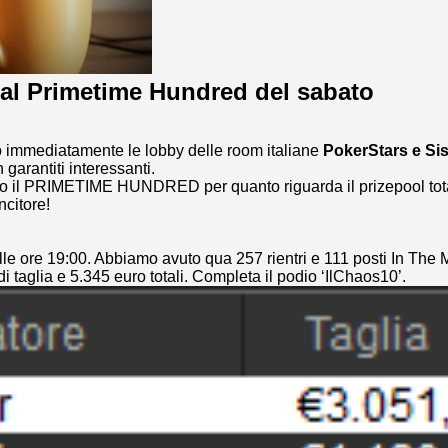
al Primetime Hundred del sabato
 immediatamente le lobby delle room italiane
PokerStars e Sis
arantiti interessanti.
il PRIMETIME HUNDRED per quanto riguarda il prizepool totale
ncitore!
 ore 19:00. Abbiamo avuto qua 257 rientri e 111 posti In The Money
 taglia e 5.345 euro totali. Completa il podio ‘IlChaos10’.