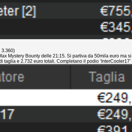
i 3.360)
Max Mystery Bounty delle 21:15. Si partiva da 50mila euro ma si è
o di taglia e 2.732 euro totali. Completano il podio ‘InterCooler17