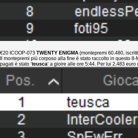
€20 ICOOP-073
TWENTY ENIGMA
(montepremi 60.480, iscritt
Il montepremi più corposo alla fine è stato raccolto in questo 8-
pagati è stato ‘
teusca
‘ a gioire alle ore 5:44. Per lui 2.483 eur