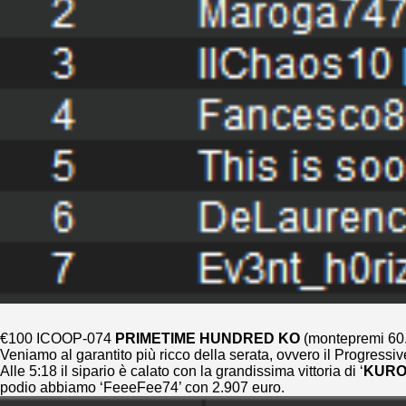
€100 ICOOP-074
PRIMETIME HUNDRED KO
(montepremi 60.0
Veniamo al garantito più ricco della serata, ovvero il Progressiv
Alle 5:18 il sipario è calato con la grandissima vittoria di ‘
KURO
podio abbiamo ‘FeeeFee74’ con 2.907 euro.