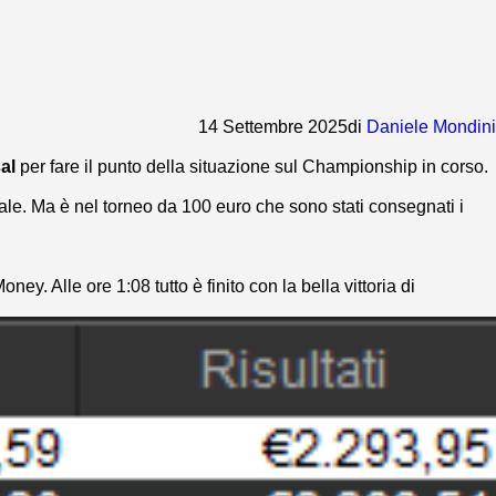
14 Settembre 2025
di
Daniele Mondini
al
per fare il punto della situazione sul Championship in corso.
. Ma è nel torneo da 100 euro che sono stati consegnati i
. Alle ore 1:08 tutto è finito con la bella vittoria di