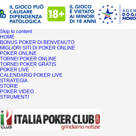
Skip to content
HOME
BONUS POKER DI BENVENUTO
MIGLIORI SITI DI POKER ONLINE
POKER ONLINE
TORNEI POKER ONLINE
TORNEI POKER GRATIS
POKER LIVE
CALENDARIO POKER LIVE
STRATEGIA
STORIE
POKER VIDEO
STRUMENTI