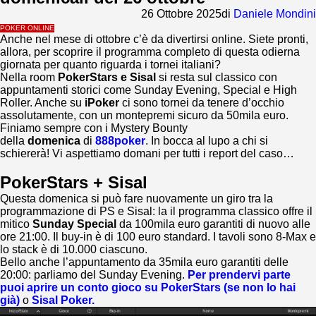
26 Ottobre 2025
di
Daniele Mondini
POKER ONLINE
Anche nel mese di ottobre c’è da divertirsi online. Siete pronti,
allora, per scoprire il programma completo di questa odierna
giornata per quanto riguarda i tornei italiani?
Nella room
PokerStars e Sisal
si resta sul classico con
appuntamenti storici come Sunday Evening, Special e High
Roller. Anche su
iPoker
ci sono tornei da tenere d’occhio
assolutamente, con un montepremi sicuro da 50mila euro.
Finiamo sempre con i Mystery Bounty
della
domenica
di
888poker
. In bocca al lupo a chi si
schiererà! Vi aspettiamo domani per tutti i report del caso…
PokerStars + Sisal
Questa domenica si può fare nuovamente un giro tra la
programmazione di PS e Sisal: la il programma classico offre il
mitico
Sunday Special
da 100mila euro garantiti di nuovo alle
ore 21:00. Il buy-in è di 100 euro standard. I tavoli sono 8-Max e
lo stack è di 10.000 ciascuno.
Bello anche l’appuntamento da 35mila euro garantiti delle
20:00: parliamo del Sunday Evening.
Per prendervi parte
puoi aprire un conto gioco su PokerStars (se non lo hai
già)
o
Sisal Poker.