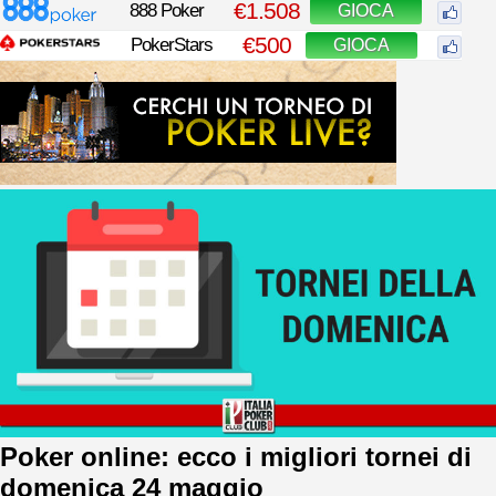
€1.508
888 Poker
GIOCA
€500
PokerStars
GIOCA
Poker online: ecco i migliori tornei di
domenica 24 maggio