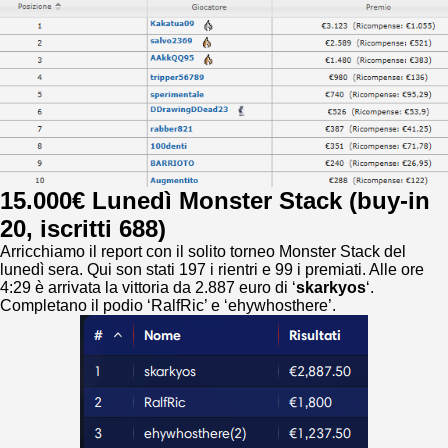
15.000€ Lunedì Monster Stack (buy-in
20, iscritti 688)
Arricchiamo il report con il solito torneo Monster Stack del
lunedì sera. Qui son stati 197 i rientri e 99 i premiati. Alle ore
4:29 è arrivata la vittoria da 2.887 euro di ‘
skarkyos
‘.
Completano il podio ‘RalfRic’ e ‘ehywhosthere’.