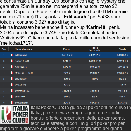
è consumato un Sunday 109 scontato con taglie Mystery che
garantiva 25mila euro nel montepremi e ha totalizzato 92
rientri. Dopo oltre 8 ore e 50 minuti di gioco tra 60 ITM (premio
minimo 71 euro) l’ha spuntata ‘
Ediltaarabt
‘ per 5.438 euro
totali: si contano 3.027 euro di taglia.
Ma ha incassato bene anche il runner-up ‘
Karim40
‘: per lui
2.004 euro di taglia e 3.749 euro totali. Completa il podio
‘Antivirus69’. Citiamo pure la taglia da mille euro del ventesimo
‘meliodas1717’.
ItaliaPokerClub: la guida al poker online e live in
Italia; poker news sempre aggiornate, codici
bonus, offerte e recensioni delle poker rooms,
tecnica e strategia con i migliori poker pro per
imparare a giocare e vincere a poker, programma dei grandi