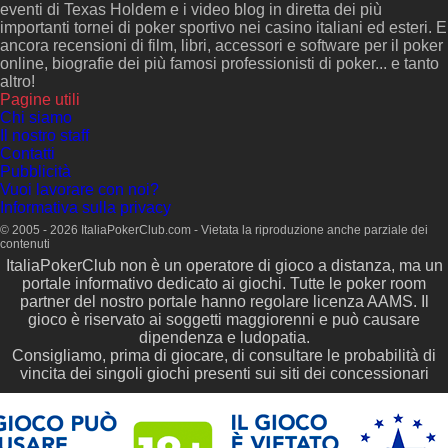
eventi di Texas Holdem e i video blog in diretta dei più
importanti tornei di poker sportivo nei casino italiani ed esteri. E
ancora recensioni di film, libri, accessori e software per il poker
online, biografie dei più famosi professionisti di poker... e tanto
altro!
Pagine utili
Chi siamo
Il nostro staff
Contatti
Pubblicità
Vuoi lavorare con noi?
Informativa sulla privacy
© 2005 - 2026 ItaliaPokerClub.com - Vietata la riproduzione anche parziale dei
contenuti
ItaliaPokerClub non è un operatore di gioco a distanza, ma un
portale informativo dedicato ai giochi. Tutte le poker room
partner del nostro portale hanno regolare licenza AAMS. Il
gioco è riservato ai soggetti maggiorenni e può causare
dipendenza e ludopatia.
Consigliamo, prima di giocare, di consultare le probabilità di
vincita dei singoli giochi presenti sui siti dei concessionari