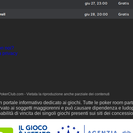
on noi?
a privacy
PokerClub.com - Vietata la riproduzione anche parziale dei contenuti
 portale informativo dedicato ai giochi. Tutte le poker room part
ervato ai soggetti maggiorenni e può causare dipendenza e ludop
ilità di vincita dei singoli giochi presenti sui siti dei concessio