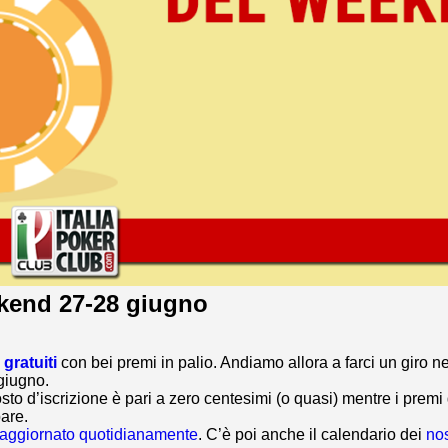
eekend 27-28 giugno
 gratuiti
con bei premi in palio. Andiamo allora a farci un giro nel
giugno.
sto d’iscrizione è pari a zero centesimi (o quasi) mentre i premi g
are.
e aggiornato quotidianamente
. C’è poi anche il calendario dei
nos