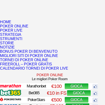
HOME
POKER ONLINE
POKER LIVE
STRATEGIA
STRUMENTI
STORIE
NOTIZIE
BONUS POKER DI BENVENUTO
MIGLIORI SITI DI POKER ONLINE
TORNEI DI POKER ONLINE
FREEROLL – POKER GRATIS
CALENDARIO TORNEI DI POKER LIVE
POKER ONLINE
Le migliori Poker Room
€100
Marathonbet
GIOCA
€10 in FS
Bet365
GIOCA
€500
PokerStars
GIOCA