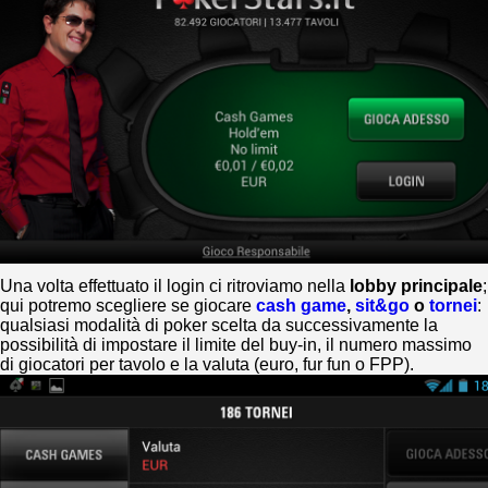
Una volta effettuato il login ci ritroviamo nella
lobby principale
;
qui potremo scegliere se giocare
cash game
,
sit&go
o
tornei
:
qualsiasi modalità di poker scelta da successivamente la
possibilità di impostare il limite del buy-in, il numero massimo
di giocatori per tavolo e la valuta (euro, fur fun o FPP).