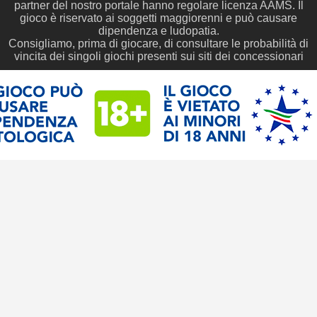
partner del nostro portale hanno regolare licenza AAMS. Il
gioco è riservato ai soggetti maggiorenni e può causare
dipendenza e ludopatia.
Consigliamo, prima di giocare, di consultare le probabilità di
vincita dei singoli giochi presenti sui siti dei concessionari