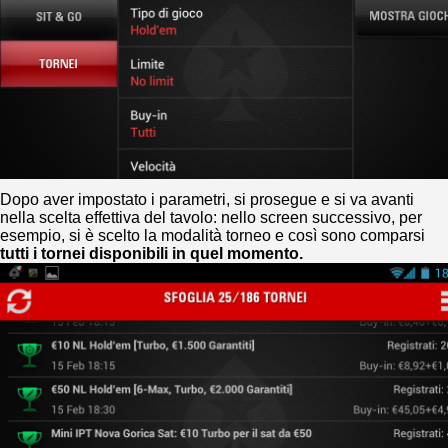
Dopo aver impostato i parametri, si prosegue e si va avanti
nella scelta effettiva del tavolo: nello screen successivo, per
esempio, si è scelto la modalità torneo e così sono comparsi
tutti i tornei disponibili in quel momento.