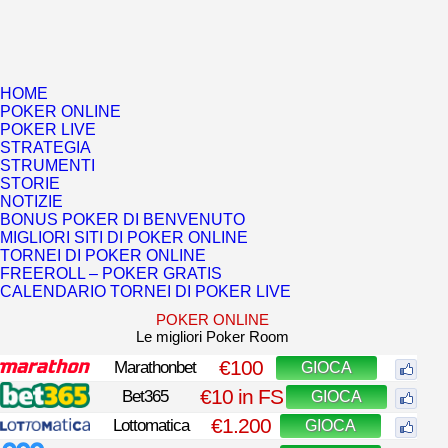
HOME
POKER ONLINE
POKER LIVE
STRATEGIA
STRUMENTI
STORIE
NOTIZIE
BONUS POKER DI BENVENUTO
MIGLIORI SITI DI POKER ONLINE
TORNEI DI POKER ONLINE
FREEROLL – POKER GRATIS
CALENDARIO TORNEI DI POKER LIVE
POKER ONLINE
Le migliori Poker Room
€100
Marathonbet
GIOCA
€10 in FS
Bet365
GIOCA
€1.200
Lottomatica
GIOCA