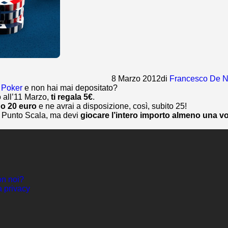
8 Marzo 2012
di
Francesco De N
 Poker
e non hai mai depositato?
no all’11 Marzo,
ti regala 5€
.
no 20 euro
e ne avrai a disposizione, così, subito 25!
 Punto Scala, ma devi
giocare l’intero importo almeno una vo
on noi?
a privacy