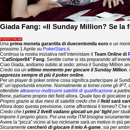
Giada Fang: «Il Sunday Million? Se la 
POKER ONLINE
Una
prima moneta garantita di duecentomila euro
e un monte
prossimo 1 Aprile su
PokerStars.it
.
Continua la nostra iniziativa nell’intervistare il
Team Online di
“CatSniper84” Fang
. Sentite come si sta preparando all’event
Ciao Giada, andiamo subito al sodo: arriva il Sunday Million an
Credo sia un
ottimo momento per giocare il Sunday Million
.
apprezza sempre di più il poker online
.
Per un player di poker online cosa significa partecipare al Sund
E’ un’opportunità enorme. Normalmente ai tornei come gli IPT, con
ottenibile
attraverso moltissimi satelliti di qualificazione
a partir
Bene, parliamo proprio del field allora. Quale tipo di giocatore 
Proprio grazie ai due mesi di satelliti credo che il
field sarà v
Allora dopo questa previsione, come affronterai il torneo? Che s
Credo che
i primi 2 livelli vadano giocati un po’ tight
per studi
imporre il proprio gioco. Poi una volta ITM bisogna sicuramente
Avere la “picca” vicino al tuo nickname sarà un motivo in più pe
Sicuramente
cercherò di giocare il mio A-game
, sia per ambi