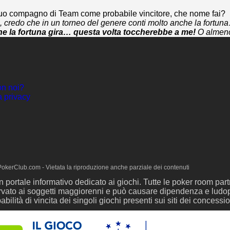
tuo compagno di Team come probabile vincitore, che nome fai?
, credo che in un torneo del genere conti molto anche la fortu
he la fortuna gira… questa volta toccherebbe a me!
O almeno
on noi?
a privacy
PokerClub.com - Vietata la riproduzione anche parziale dei contenuti
 portale informativo dedicato ai giochi. Tutte le poker room part
ervato ai soggetti maggiorenni e può causare dipendenza e ludop
ilità di vincita dei singoli giochi presenti sui siti dei concessio