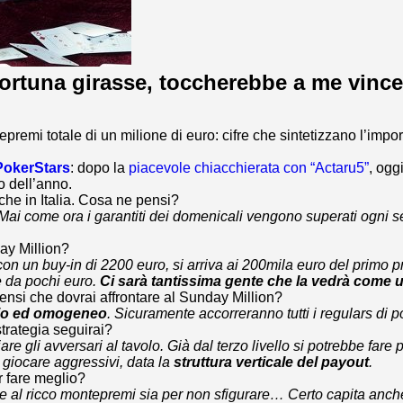
fortuna girasse, toccherebbe a me vince
premi totale di un milione di euro: cifre che sintetizzano l’imp
PokerStars
: dopo la
piacevole chiacchierata con “Actaru5”
, ogg
o dell’anno.
che in Italia. Cosa ne pensi?
 Mai come ora i garantiti dei domenicali vengono superati ogni s
ay Million?
 un buy-in di 2200 euro, si arriva ai 200mila euro del primo premi
e da pochi euro.
Ci sarà tantissima gente che la vedrà come
pensi che dovrai affrontare al Sunday Million?
ario ed omogeneo
. Sicuramente accorreranno tutti i regulars di 
trategia seguirai?
are gli avversari al tavolo. Già dal terzo livello si potrebbe fare 
 giocare aggressivi, data la
struttura verticale del payout
.
r fare meglio?
re al ricco montepremi sia per non sfigurare… Certo capita anch