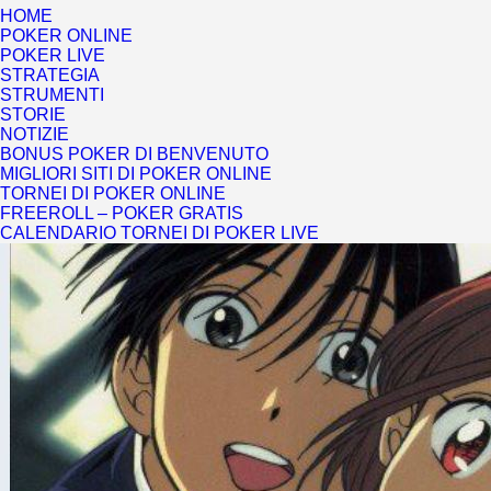
HOME
POKER ONLINE
POKER LIVE
STRATEGIA
STRUMENTI
STORIE
NOTIZIE
BONUS POKER DI BENVENUTO
MIGLIORI SITI DI POKER ONLINE
TORNEI DI POKER ONLINE
FREEROLL – POKER GRATIS
CALENDARIO TORNEI DI POKER LIVE