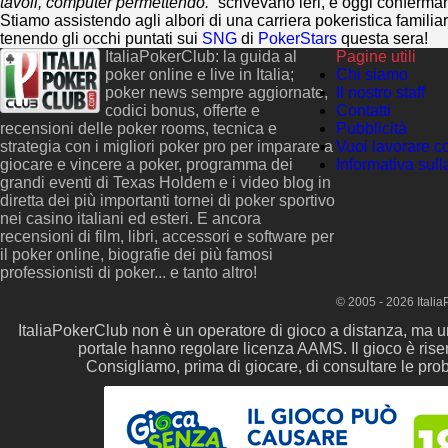
tavoli, computer permettendo.
” scrivevano ieri, e oggi conferm
Stiamo assistendo agli albori di una carriera pokeristica familia
tenendo gli occhi puntati sui
SNG
di
PokerStars
questa sera!
ItaliaPokerClub: la guida al
Pagine utili
poker online e live in Italia;
Chi siamo
poker news sempre aggiornate,
Il nostro staff
codici bonus, offerte e
Contatti
recensioni delle poker rooms, tecnica e
Pubblicità
strategia con i migliori poker pro per imparare a
Vuoi lavorare c
giocare e vincere a poker, programma dei
Informativa sull
grandi eventi di Texas Holdem e i video blog in
diretta dei più importanti tornei di poker sportivo
nei casino italiani ed esteri. E ancora
recensioni di film, libri, accessori e software per
il poker online, biografie dei più famosi
professionisti di poker... e tanto altro!
© 2005 - 2026 Italia
ItaliaPokerClub non è un operatore di gioco a distanza, ma un
portale hanno regolare licenza AAMS. Il gioco è ris
Consigliamo, prima di giocare, di consultare le probab