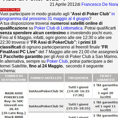
21 Aprile 2012
di
Francesco De Nora
POKER ONLINE
Vuoi partecipare in modo gratuito agli “
Assi di Poker Club
”
in
programma dal prossimo 31 maggio al 4 giugno
?
A tua disposizione troverai
numerosi satelliti online di
qualificazione
su
Poker Club di Lottomatica
. Potrai qualificarti
senza spendere alcun centesimo
o investendo pochi euro.
Fino al 6 Maggio, infatti, ogni giorno alle ore 12:30 o alle ore
22:30 troverai il “
FR Assi di PokerClub”: i primi 10
classificati
di ognuno parteciperanno al freeroll finale “
FR
FinalAssi PC Live”
del 7 Maggio alle ore 21:00 che assegnerà
1 Pacchetto garantito
per gli Assi di Poker Club a San Marino.
In alternativa, sempre su
Poker Club
, potrai partecipare a dei
tornei Satellite,
fino al 24 Maggio
, secondo il seguente
schema: