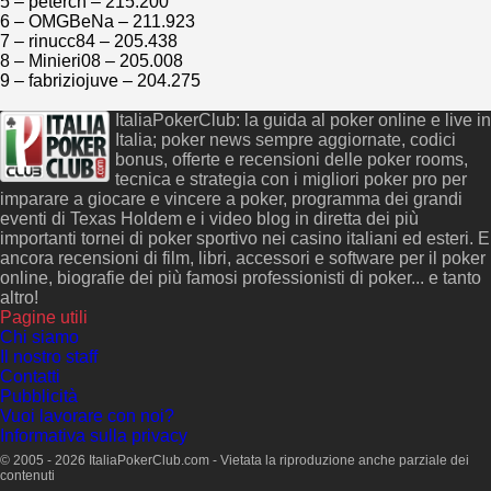
5 – petercn – 215.200
6 – OMGBeNa – 211.923
7 – rinucc84 – 205.438
8 – Minieri08 – 205.008
9 – fabriziojuve – 204.275
ItaliaPokerClub: la guida al poker online e live in
Italia; poker news sempre aggiornate, codici
bonus, offerte e recensioni delle poker rooms,
tecnica e strategia con i migliori poker pro per
imparare a giocare e vincere a poker, programma dei grandi
eventi di Texas Holdem e i video blog in diretta dei più
importanti tornei di poker sportivo nei casino italiani ed esteri. E
ancora recensioni di film, libri, accessori e software per il poker
online, biografie dei più famosi professionisti di poker... e tanto
altro!
Pagine utili
Chi siamo
Il nostro staff
Contatti
Pubblicità
Vuoi lavorare con noi?
Informativa sulla privacy
© 2005 - 2026 ItaliaPokerClub.com - Vietata la riproduzione anche parziale dei
contenuti