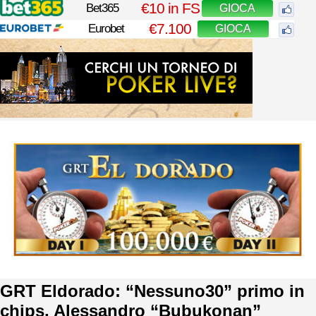
€10 in FS
Bet365
GIOCA
€7.100
Eurobet
GIOCA
GRT Eldorado: “Nessuno30” primo in
chips, Alessandro “Bubukonan”