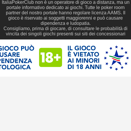
ItaliaPokerClub non è un operatore di gioco a distanza, ma un
portale informativo dedicato ai giochi. Tutte le poker room
partner del nostro portale hanno regolare licenza AAMS. Il
gioco è riservato ai soggetti maggiorenni e può causare
dipendenza e ludopatia.
Consigliamo, prima di giocare, di consultare le probabilità di
vincita dei singoli giochi presenti sui siti dei concessionari