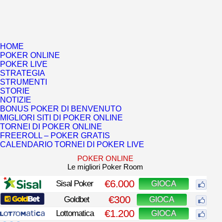
HOME
POKER ONLINE
POKER LIVE
STRATEGIA
STRUMENTI
STORIE
NOTIZIE
BONUS POKER DI BENVENUTO
MIGLIORI SITI DI POKER ONLINE
TORNEI DI POKER ONLINE
FREEROLL – POKER GRATIS
CALENDARIO TORNEI DI POKER LIVE
POKER ONLINE
Le migliori Poker Room
€6.000
Sisal Poker
GIOCA
€300
Goldbet
GIOCA
€1.200
Lottomatica
GIOCA