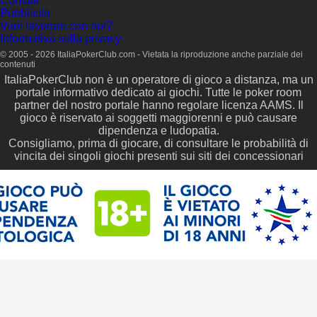
Contatti
Pubblicità
Vuoi lavorare con noi?
Informativa sulla privacy
© 2005 - 2026 ItaliaPokerClub.com - Vietata la riproduzione anche parziale dei
contenuti
ItaliaPokerClub non è un operatore di gioco a distanza, ma un
portale informativo dedicato ai giochi. Tutte le poker room
partner del nostro portale hanno regolare licenza AAMS. Il
gioco è riservato ai soggetti maggiorenni e può causare
dipendenza e ludopatia.
Consigliamo, prima di giocare, di consultare le probabilità di
vincita dei singoli giochi presenti sui siti dei concessionari