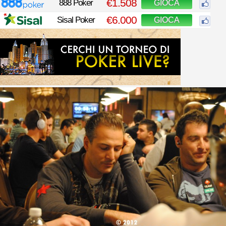
€1.508
888 Poker
GIOCA
€6.000
Sisal Poker
GIOCA